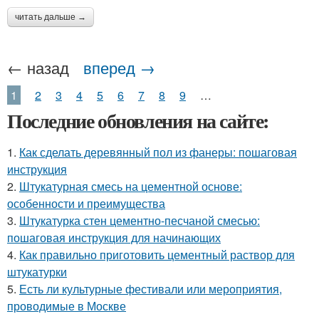
читать дальше →
← назад
вперед →
1
2
3
4
5
6
7
8
9
…
Последние обновления на сайте:
1.
Как сделать деревянный пол из фанеры: пошаговая
инструкция
2.
Штукатурная смесь на цементной основе:
особенности и преимущества
3.
Штукатурка стен цементно-песчаной смесью:
пошаговая инструкция для начинающих
4.
Как правильно приготовить цементный раствор для
штукатурки
5.
Есть ли культурные фестивали или мероприятия,
проводимые в Москве