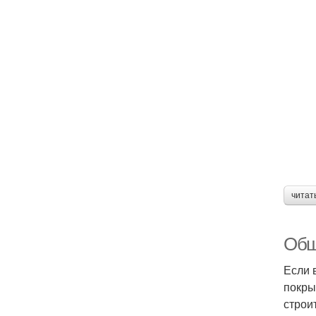
читат
Обш
Если 
покры
строи