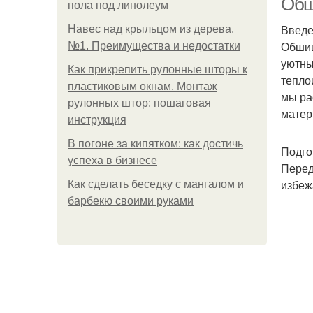
Обш
пола под линолеум
Введ
Навес над крыльцом из дерева.
Обшив
№1. Преимущества и недостатки
уютны
Как прикрепить рулонные шторы к
тепло
пластиковым окнам. Монтаж
мы ра
рулонных штор: пошаговая
матер
инструкция
В погоне за кипятком: как достичь
Подго
успеха в бизнесе
Перед
избеж
Как сделать беседку с мангалом и
барбекю своими руками