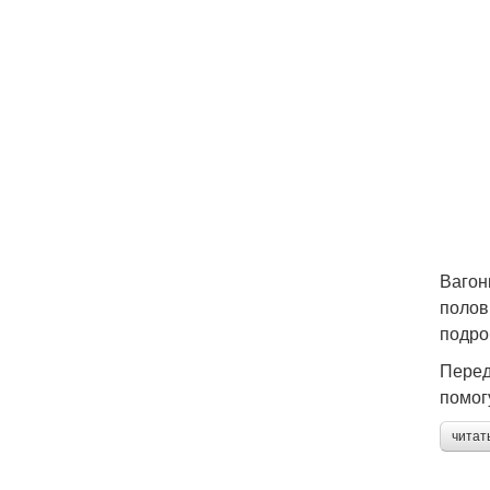
Вагон
полов
подро
Перед
помог
читат