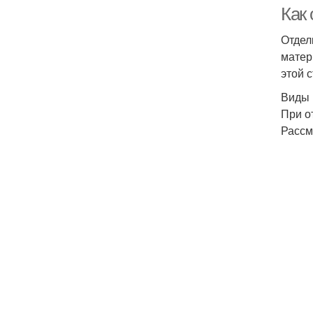
Как
Отдел
матер
этой 
Виды 
При о
Рассм