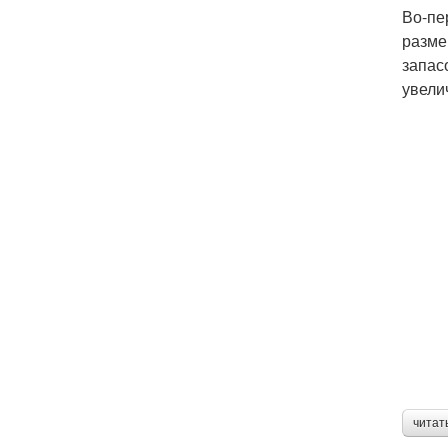
Во-пе
разме
запас
увели
читат