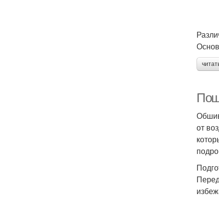
Разли
Основ
читат
Пош
Обшив
от во
котор
подро
Подго
Перед
избеж