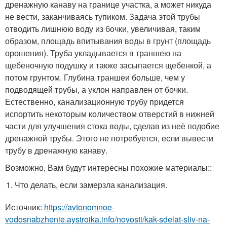
дренажную канаву на границе участка, а может никуда
не вести, заканчиваясь тупиком. Задача этой трубы
отводить лишнюю воду из бочки, увеличивая, таким
образом, площадь впитывания воды в грунт (площадь
орошения). Труба укладывается в траншею на
щебеночную подушку и также засыпается щебенкой, а
потом грунтом. Глубина траншеи больше, чем у
подводящей трубы, а уклон направлен от бочки.
Естественно, канализационную трубу придется
испортить некоторым количеством отверстий в нижней
части для улучшения стока воды, сделав из неё подобие
дренажной трубы. Этого не потребуется, если вывести
трубу в дренажную канаву.
Возможно, Вам будут интересны похожие материалы::
Что делать, если замерзла канализация.
Источник:
https://avtonomnoe-
vodosnabzhenie.aystroika.info/novosti/kak-sdelat-sliv-na-