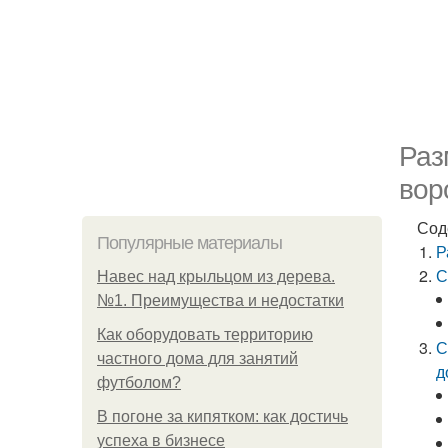
Раз
вор
Сод
Популярные материалы
Р
С
Навес над крыльцом из дерева.
№1. Преимущества и недостатки
Как оборудовать территорию
С
частного дома для занятий
д
футболом?
В погоне за кипятком: как достичь
успеха в бизнесе