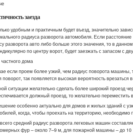
че
тичность заезда
лько удобным и практичным будет въезд, значительно завис
мального радиуса разворота автомобиля. Если расстояние
су разворота авто либо больше этого значения, то в данн
ндикулярно по центру ворот, будет заезжать с запасом с дв
 частного дома
чае если проем более узкий, чем радиус поворота машины, 
я поворот, так появляется высокая вероятность врезаться 
ной ситуации желательно сделать более широкий проезд чере
еспечивается должный проезд, то желательно переместить в
ешение особенно актуально для домов и жилых зданий с уз
обилей, когда, чтобы проехать на территорию, необходимо 
всего средний радиус разворота легковых машин составляет
омерных фур – около 7–9 м, для пожарной машины – до 10 