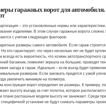
меры гаражных ворот для автомобиля
от
артизация – это установленные нормы или характеристики
ования изделиями. В этом случае гаражные ворота сложно з
аются с учетом следующих факторов:
аритные размеры самого автомобиля. Если гараж строится 
. Но кто гарантирует, что через несколько лет не будет куп
м всегда есть вероятность, что хозяин автотранспортного с
хний багажник, поменяет зеркала на большие, проведет тю
овия заезда в гараж. Идеально – если въезд будет прямол
имальным размерам. Если заезжать придется с узкой улочк
зда увеличить минимум на полметра.
а конструкция ворот определяет ее размеры. К примеру, 
жают высоту въезда за счет полотна, которое располагаетс
м плане распашные модели высоту не занижают. Среди пре
 специфичной установке не будут снижать параметры прое