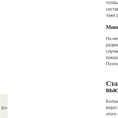
Чтобы
соста
тоже 
Мини
На не
разре
случа
показ
Поэто
Ста
выс
Больш
⇦
ворот
этого