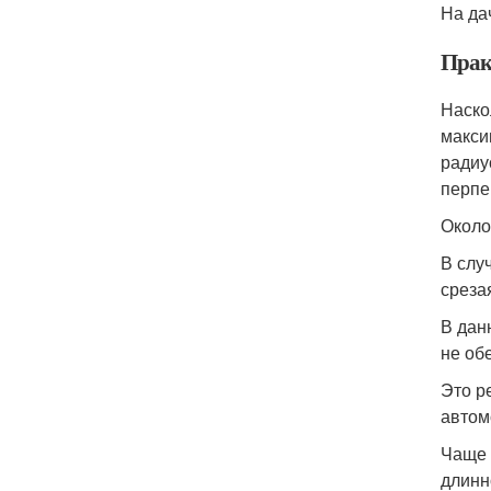
На да
Прак
Наско
макси
радиу
перпе
Около
В слу
среза
В дан
не об
Это р
автом
Чаще 
длинн