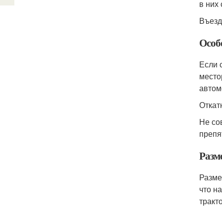
в них 
Въезд
Особ
Если 
место
автом
Откат
Не со
препя
Разм
Разме
что н
тракт