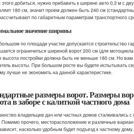
 этого добиться, нужно прибавить к ширине авто 0,3 м с д
вляет 180 см, значит проем должен быть 240 см (стандартны
рассчитывают по габаритным параметрам транспортного сре
мальное значение ширины
большом по площади участке допускается строительство гар
шается ограничиться шириной ворот 200 см (для мотоцикла э
е высота постройки должна быть не меньше 180 см. Но вам
атель высоты. При большом росте вы будете испытывать с
му лучше не экономить на данной характеристике.
ндартные размеры ворот. Размеры вор
ота в заборе с калиткой частного дома
инство владельцев дач или частных домов сталкивались с 
. Помимо прочего, месторасположение и различные вариант
 зависит, насколько удобным будет подъезд к частному дом