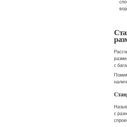
спо
вор
Ста
раз
Рассч
разме
с баг
Помим
налич
Стан
Назыв
с раз
спрое