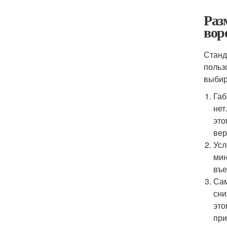
Раз
вор
Станд
польз
выбир
Габ
нет
это
вер
Усл
мин
въе
Сам
сни
это
при