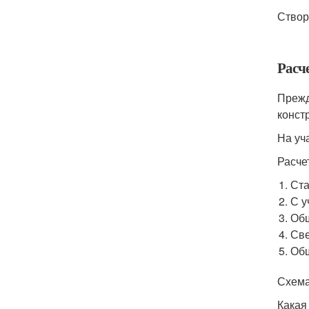
Створ
Расч
Прежд
конст
На уч
Расче
Ста
С у
Общ
Све
Общ
Схема
Какая