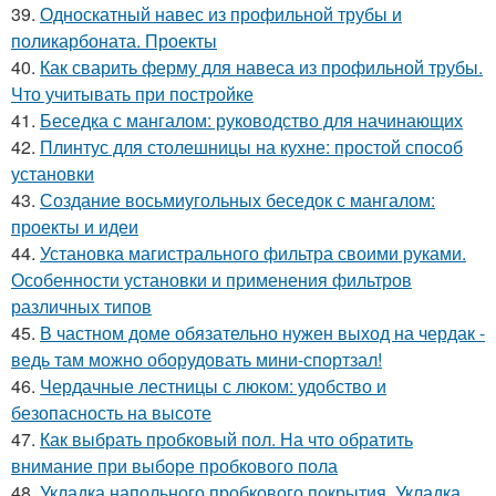
39.
Односкатный навес из профильной трубы и
поликарбоната. Проекты
40.
Как сварить ферму для навеса из профильной трубы.
Что учитывать при постройке
41.
Беседка с мангалом: руководство для начинающих
42.
Плинтус для столешницы на кухне: простой способ
установки
43.
Создание восьмиугольных беседок с мангалом:
проекты и идеи
44.
Установка магистрального фильтра своими руками.
Особенности установки и применения фильтров
различных типов
45.
В частном доме обязательно нужен выход на чердак -
ведь там можно оборудовать мини-спортзал!
46.
Чердачные лестницы с люком: удобство и
безопасность на высоте
47.
Как выбрать пробковый пол. На что обратить
внимание при выборе пробкового пола
48.
Укладка напольного пробкового покрытия. Укладка