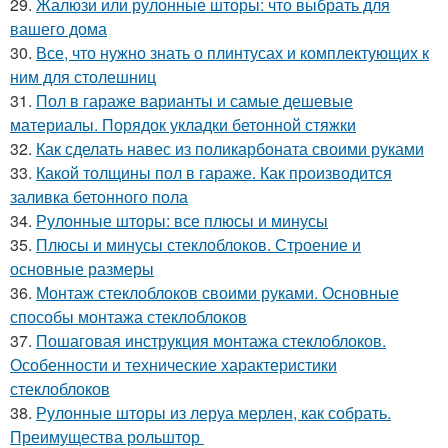
29.
Жалюзи или рулонные шторы: что выбрать для
вашего дома
30.
Все, что нужно знать о плинтусах и комплектующих к
ним для столешниц
31.
Пол в гараже варианты и самые дешевые
материалы. Порядок укладки бетонной стяжки
32.
Как сделать навес из поликарбоната своими руками
33.
Какой толщины пол в гараже. Как производится
заливка бетонного пола
34.
Рулонные шторы: все плюсы и минусы
35.
Плюсы и минусы стеклоблоков. Строение и
основные размеры
36.
Монтаж стеклоблоков своими руками. Основные
способы монтажа стеклоблоков
37.
Пошаговая инструкция монтажа стеклоблоков.
Особенности и технические характеристики
стеклоблоков
38.
Рулонные шторы из леруа мерлен, как собрать.
Преимущества рольштор