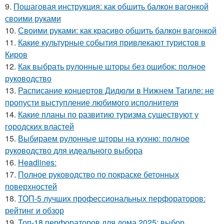
9.
Пошаговая инструкция: как обшить балкон вагонкой
своими руками
10.
Своими руками: как красиво обшить балкон вагонкой
11.
Какие культурные события привлекают туристов в
Киров
12.
Как выбрать рулонные шторы без ошибок: полное
руководство
13.
Расписание концертов Дидюли в Нижнем Тагиле: не
пропусти выступление любимого исполнителя
14.
Какие планы по развитию туризма существуют у
городских властей
15.
Выбираем рулонные шторы на кухню: полное
руководство для идеального выбора
16.
Headlines:
17.
Полное руководство по покраске бетонных
поверхностей
18.
ТОП-5 лучших профессиональных перфораторов:
рейтинг и обзор
19.
Топ-18 перфораторов для дома 2025: выбор