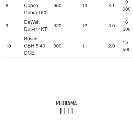
19
8
Copco
950
13
3.1
000
Cobra 160
DeWalt
16
9
920
12
3.0
D25414KT
500
Bosch
15
10
GBH 5-40
900
11
2.9
500
DCE