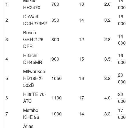
Makita
15
1
780
13
2.6
HR2470
000
DeWalt
18
2
850
14
3.2
DCH273P2
000
Bosch
14
3
GBH 2-26
800
12
2.8
000
DFR
Hitachi
16
4
900
15
3.5
DH45MR
000
Milwaukee
20
5
HD18HX-
1050
16
3.8
000
502B
Hilti TE 70-
22
6
1100
17
4.0
ATC
000
Metabo
17
7
1000
14
3.3
KHE 96
000
Atlas