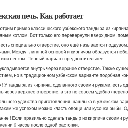
екская печь. Как работает
отрим пример классического узбекского тандыра из кирпич
няным котлом. Вот только его перевернули вверх дном, поме
 есть специально отверстие, оно ещё называется поддувом
чами. Между глиняной основой и кирпичом образуется небо
 или песком. Первый вариант предпочтительнее.
 укладывается внутрь через верхнее отверстие. Также сущ
стием, но в традиционном узбекском варианте подобная кон
 ! У тандыра из кирпича, сделанного своими руками, есть о
ть через верхнее отверстие, а это не совсем удобно (перено
ольшего удобства приготовления шашлыка в узбекском вари
 таким же успехом можно класть овощи или кусочки рыбы. 
ние ! Если правильно сделать тандыр из кирпича своими ру
жении 6 часов после одной растопки.