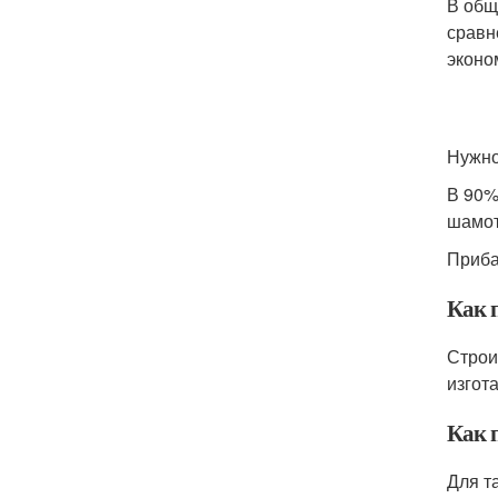
В общ
сравн
эконо
Нужно
В 90%
шамот
Приба
Как 
Строи
изгот
Как 
Для т