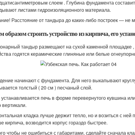
дцатисантиметровым слоем . Глубина фундамента составит 0,
дывают листами гидроизоляционного материала.
ние! Расстояние от тандыра до каких-либо построек — не м
 образом строить устройство из кирпича, его устан
онарный тандыр размещают на сухой каменной площадке ,
йства годятся керамические глиняные или белые огнеупорны
дение начинают с фундамента. Для него выкапывают кругл
ывается толстый ( 20 см ) песчаный слой.
 устанавливается печь в форме перевернутого кувшина или
о вертикали.
онтальная кладка лучше держит тепло, но и возиться с ней
е кирпича, возводится корпус гораздо быстрее.
ого чтобы не ошибиться с габаритами, сделайте сначала кла