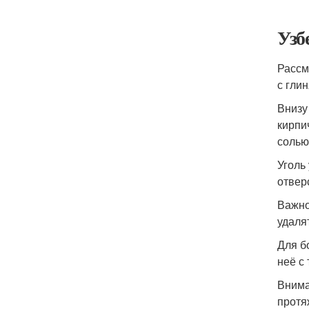
Узб
Рассм
с гли
Внизу
кирпи
солью
Уголь
отвер
Важно
удаля
Для б
неё с
Внима
протя