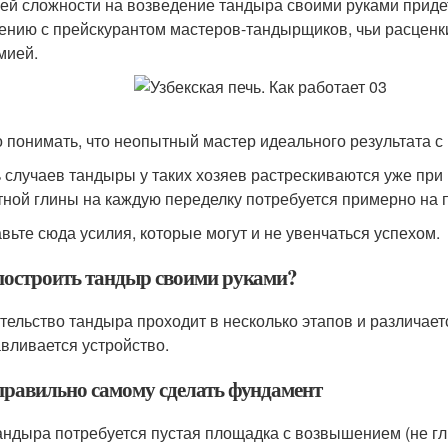
ей сложности на возведение тандыра своими руками придетс
ению с прейскурантом мастеров-тандырщиков, чьи расценки 
мией.
 понимать, что неопытный мастер идеального результата с 
 случаев тандыры у таких хозяев растрескиваются уже при 
ной глины на каждую переделку потребуется примерно на 
вьте сюда усилия, которые могут и не увенчаться успехом.
построить тандыр своими руками?
тельство тандыра проходит в несколько этапов и различаетс
авливается устройство.
правильно самому сделать фундамент
андыра потребуется пустая площадка с возвышением (не г