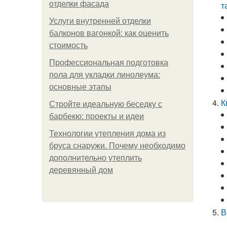
отделки фасада
т
Услуги внутренней отделки
балконов вагонкой: как оценить
стоимость
Профессиональная подготовка
пола для укладки линолеума:
основные этапы
К
Стройте идеальную беседку с
барбекю: проекты и идеи
Технологии утепления дома из
бруса снаружи. Почему необходимо
дополнительно утеплить
деревянный дом
В