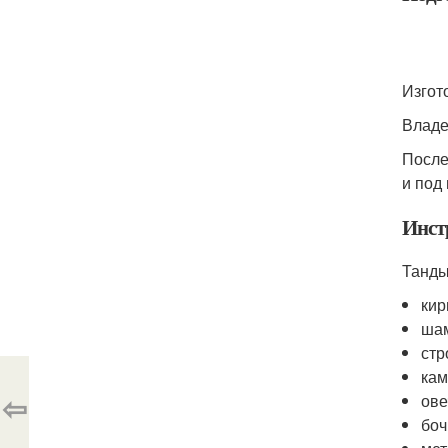
Изгот
Владе
После
и под
Инст
Танды
кир
шам
стр
кам
⇦
ове
боч