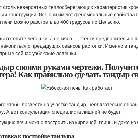
т столь невероятных теплосберегающих характеристик крое
нии конструкции. Все они имеют феноменальные свойства 
и печи можно разогреть до 400 градусов по Цельсию.
вы готовите лепёшки, а не мясо — стенки предварительно п
 накопиться с предыдущих сеансов растопки. Именно в танд
ярные сейчас узбекские лепёшки.
дыр своими руками чертежи. Получится
тера! Как правильно сделать тандыр 
ого чтобы возвести на участке тандыр, необязательно обра
ку. А вот консультация специалиста лишней не будет.
рукцию печи можно построить из кирпичей, глины и даже из 
отовка к постройке тандыра