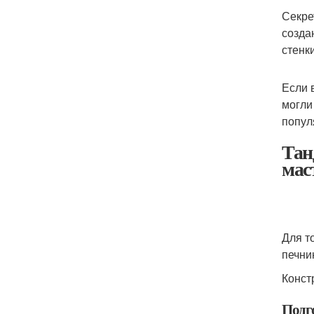
Секре
созда
стенк
Если 
могли
попул
Тан
мас
Для т
печни
Конст
Подг