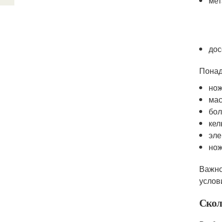
мет
дос
Понад
нож
мас
бол
кел
эле
нож
Важно
услов
Скол