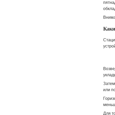
пятна
обкла
Внима
Каким
Стаци
устро
Возве
уклад
Затем
или п
Гориз
меньш
Для т