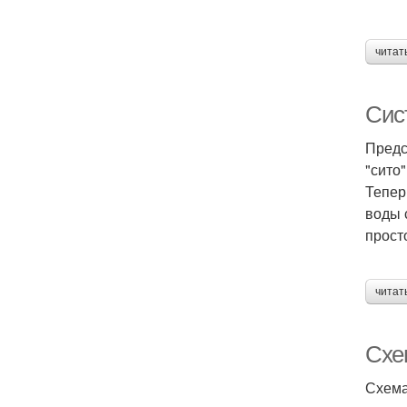
читат
Сист
Предс
"сито
Тепер
воды 
прост
читат
Схе
Схема