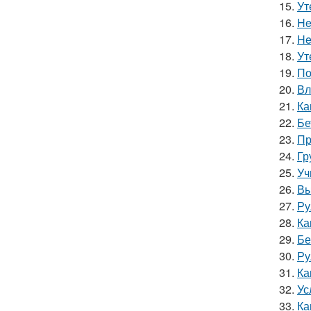
15.
Ут
16.
He
17.
He
18.
Ут
19.
По
20.
Вл
21.
Ка
22.
Бе
23.
Пр
24.
Гр
25.
Уч
26.
Вы
27.
Ру
28.
Ка
29.
Бе
30.
Ру
31.
Ка
32.
Ус
33.
Ка