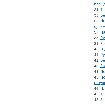
площа
34.
То
35.
Бе
36.
Ин
одним
37.
На
38.
Ру
39.
Кр
40.
Ги
41.
Ру
42.
Бе
43.
За
44.
Пе
45.
По
покуп
46.
Пл
47.
10
48.
8 