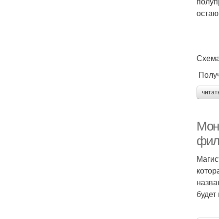
полуп
остаю
Схема
Получ
читат
Мон
фил
Магис
котор
назва
будет