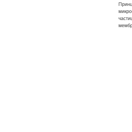
Принц
микро
части
мембр