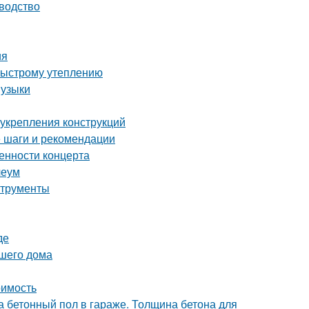
водство
ия
быстрому утеплению
музыки
укрепления конструкций
 шаги и рекомендации
енности концерта
леум
струменты
де
ашего дома
оимость
 бетонный пол в гараже. Толщина бетона для