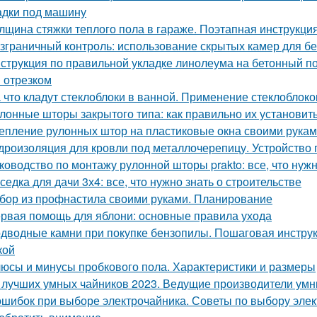
дки под машину
лщина стяжки теплого пола в гараже. Поэтапная инструкция
зграничный контроль: использование скрытых камер для б
струкция по правильной укладке линолеума на бетонный п
 отрезком
 что кладут стеклоблоки в ванной. Применение стеклоблоко
лонные шторы закрытого типа: как правильно их установит
епление рулонных штор на пластиковые окна своими рука
дроизоляция для кровли под металлочерепицу. Устройство
ководство по монтажу рулонной шторы prakto: все, что нужн
седка для дачи 3х4: все, что нужно знать о строительстве
бор из профнастила своими руками. Планирование
рвая помощь для яблони: основные правила ухода
дводные камни при покупке бензопилы. Пошаговая инстру
кой
юсы и минусы пробкового пола. Характеристики и размеры
 лучших умных чайников 2023. Ведущие производители умн
ошибок при выборе электрочайника. Советы по выбору элек