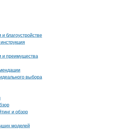
 и благоустройстве
 инструкция
и и преимущества
омендации
 идеального выбора
и
бзор
тинг и обзор
учших моделей