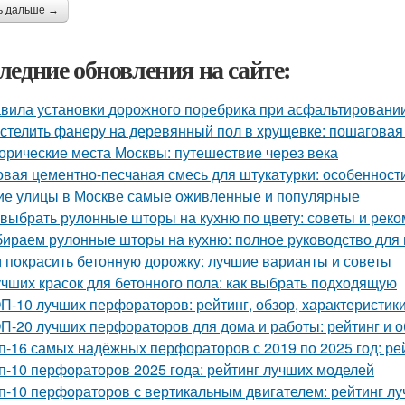
ь дальше →
ледние обновления на сайте:
вила установки дорожного поребрика при асфальтировании
 стелить фанеру на деревянный пол в хрущевке: пошаговая
орические места Москвы: путешествие через века
овая цементно-песчаная смесь для штукатурки: особенност
ие улицы в Москве самые оживленные и популярные
 выбрать рулонные шторы на кухню по цвету: советы и рек
ираем рулонные шторы на кухню: полное руководство для
 покрасить бетонную дорожку: лучшие варианты и советы
учших красок для бетонного пола: как выбрать подходящую
П-10 лучших перфораторов: рейтинг, обзор, характеристик
П-20 лучших перфораторов для дома и работы: рейтинг и о
п-16 самых надёжных перфораторов с 2019 по 2025 год: рей
п-10 перфораторов 2025 года: рейтинг лучших моделей
п-10 перфораторов с вертикальным двигателем: рейтинг л