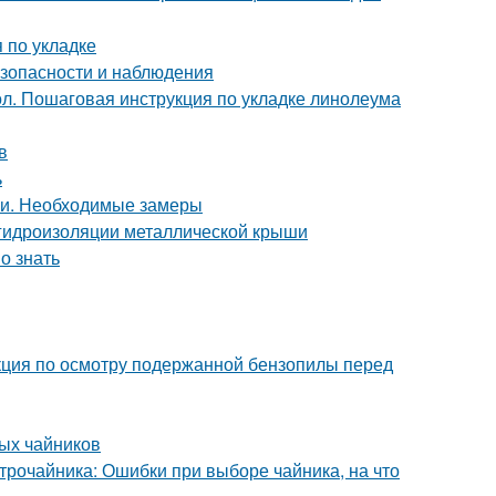
 по укладке
езопасности и наблюдения
ол. Пошаговая инструкция по укладке линолеума
в
ь
ми. Необходимые замеры
 гидроизоляции металлической крыши
о знать
кция по осмотру подержанной бензопилы перед
ых чайников
трочайника: Ошибки при выборе чайника, на что