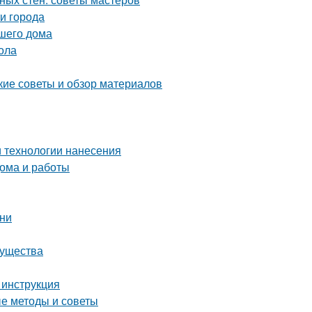
и города
шего дома
ола
кие советы и обзор материалов
и технологии нанесения
ома и работы
ени
мущества
 инструкция
е методы и советы