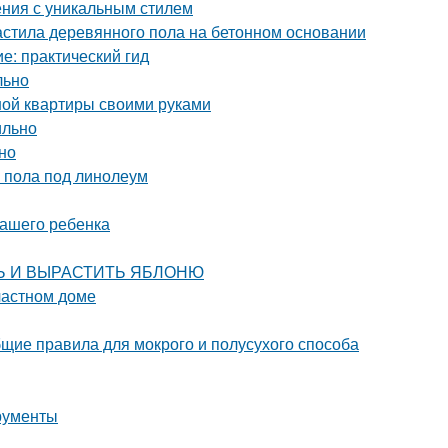
ения с уникальным стилем
астила деревянного пола на бетонном основании
е: практический гид
льно
ной квартиры своими руками
ильно
но
 пола под линолеум
вашего ребенка
ИТЬ И ВЫРАСТИТЬ ЯБЛОНЮ
частном доме
щие правила для мокрого и полусухого способа
рументы