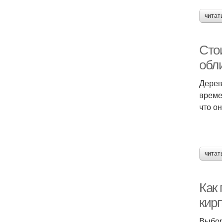
читат
Сто
обл
Дерев
време
что о
читат
Как
кир
Выбор