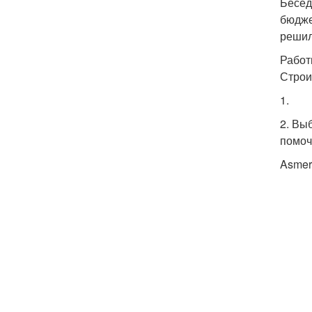
Бесед
бюдже
решил
Работ
Строи
1.
2. Вы
помоч
Asmer