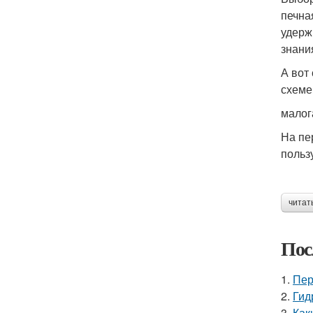
печна
удерж
знани
А вот
схеме
малог
На пе
польз
читат
Пос
1.
Пер
2.
Гид
3.
Как