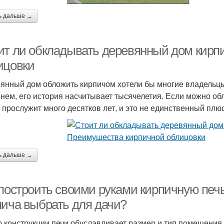
ь дальше →
ит ли обкладывать деревянный дом кирп
ицовки
янный дом обложить кирпичом хотели бы многие владельцы
нем, его история насчитывает тысячелетия. Если можно об
н прослужит много десятков лет, и это не единственный плю
ь дальше →
 построить своими руками кирпичную печь
пича выбрать для дачи?
 конструкции печи обуславливает размер и тип помещения