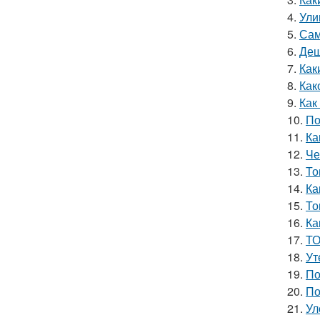
4.
Ули
5.
Сам
6.
Деш
7.
Как
8.
Как
9.
Как
10.
По
11.
Ка
12.
Че
13.
То
14.
Ка
15.
То
16.
Ка
17.
ТО
18.
Ут
19.
По
20.
По
21.
Ул