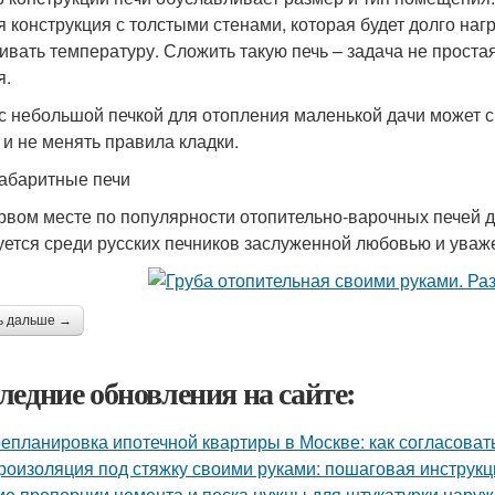
я конструкция с толстыми стенами, которая будет долго наг
ивать температуру. Сложить такую печь – задача не проста
я.
 с небольшой печкой для отопления маленькой дачи может с
 и не менять правила кладки.
абаритные печи
рвом месте по популярности отопительно-варочных печей 
уется среди русских печников заслуженной любовью и уваж
ь дальше →
ледние обновления на сайте:
епланировка ипотечной квартиры в Москве: как согласоват
роизоляция под стяжку своими руками: пошаговая инструкц
ие пропорции цемента и песка нужны для штукатурки наруж