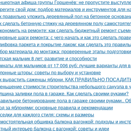
нцертная афиша группы Горшенёв: не пропустите выступл
регите свой дом: подбор материалов и инструментов для н
к правильно уложить деревянный пол на бетонное основани
к сделать бетонную стяжку на деревянном полу самостояте
кономить на ремонте: как сделать бюджетный ремонт съем
новные шаги ремонта: с чего начать и как это сделать прав
ифовка паркета и покрытие лаком: как сделать это правиль
бор материала до монтажа: проверенные этапы подготовки
тская мальчик 8 лет: развитие и способности
мнаты для мальчиков от 17 006 руб: лучшие варианты для 
лонные шторы: советы по выбору и установке
к вырастить саженцы яблони. КАК ПРАВИЛЬНО ПОСАД
еньшение стоимости строительства небольшого санузла в 
лщина заливки пола в гараже. Как сделать своими руками?
авильное бетонирование пола в гараже своими руками.. Об
од за яблонями: основные правила и рекомендации
седки для каждого стиля: схемы и размеры
мостоятельная обшивка балкона вагонкой: подходы и инст
тный интерьер балкона с вагонкой: советы и идеи