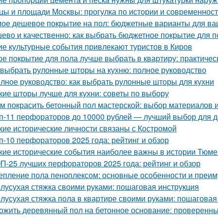
цы и площади Москвы: прогулка по истории и современност
ое дешевое покрытие на пол: бюджетные варианты для ва
ево и качественно: как выбрать бюджетное покрытие для п
ие культурные события привлекают туристов в Киров
ое покрытие для пола лучше выбрать в квартиру: практичес
 выбрать рулонные шторы на кухню: полное руководство
лное руководство: как выбрать рулонные шторы для кухни
кие шторы лучше для кухни: советы по выбору
м покрасить бетонный пол мастерской: выбор материалов 
п-11 перфораторов до 10000 рублей — лучший выбор для д
кие исторические личности связаны с Костромой
п-10 перфораторов 2025 года: рейтинг и обзор
кие исторические события наиболее важны в истории Тюм
П-25 лучших перфораторов 2025 года: рейтинг и обзор
епление пола пеноплексом: основные особенности и преи
лусухая стяжка своими руками: пошаговая инструкция
лусухая стяжка пола в квартире своими руками: пошаговая
ожить деревянный пол на бетонное основание: проверенны