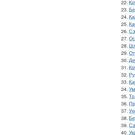
22.
Ко
23.
Бе
24.
Ка
25.
Ка
26.
Сэ
27.
Ос
28.
Шл
29.
От
30.
Де
31.
Ко
32.
Ру
33.
Ка
34.
Ум
35.
То
36.
Пр
37.
Ух
38.
Бе
39.
Са
40.
Ую