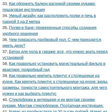
33.
Как обложить балкон вагонкой своими руками:
пошаговая инструкция
34.
Умный дизайн: как расположить полки и печь в
парной 3 на 2 метра
35.
Полки в бане: проверенные способы создания
удобного хранения
36.
Чем покрасить пробковый пол. С чем приходится
иметь дело?
37.
Бетон для пола в гараже: все, что нужно знать перед
установкой
38.
Как правильно установить магистральный фильтр в
квартире: подробный гид
39.
Как правильно крепить плинтус к столешнице на
кухне. Как крепить плинтус к столешнице на кухне: виды,
размеры, тонкости самостоятельного монтажа, для чего
нужен и как выбрать плинтус
40.
Стеклоблоки в интерьере и их монтаж своими
руками. Монтаж стеклоблоков. Поэтапная инструкция.
41.
Навес из профнастила за 30 тысяч рублей. Навес из