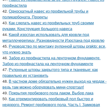
профнастила
42.
Односкатный навес из профильной трубы и
поликарбоната. Проекты
43.
Как сделать навес из профильных труб своими
руками. Конструкция большого навеса
44.
Какой изоспан использовать для кровли под
металлочерепицу. Разновидности Изоспана под кровлю
45.
Руководство по монтажу рулонной шторы prakto: все,
что нужно знать
46.
Забор из профнастила на ленточном фундаменте.
Забор из профнастала на ленточном фундаменте
47.
Рулонные шторы закрытого типа и тканевые: как
правильно их установить
48.
В частном доме обязательно нужен выход на чердак -
ведь там можно оборудовать мини-спортзал!
49.
Покрытия пробкового пола лаком. Выбор лака
50.
Как отремонтировать пробковый пол быстро и
недорого. Ремонт пробкового пола. Часть I. Замковая