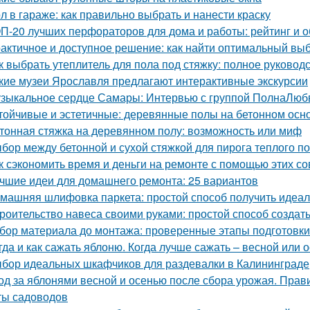
л в гараже: как правильно выбрать и нанести краску
П-20 лучших перфораторов для дома и работы: рейтинг и о
актичное и доступное решение: как найти оптимальный вы
к выбрать утеплитель для пола под стяжку: полное руковод
кие музеи Ярославля предлагают интерактивные экскурсии
зыкальное сердце Самары: Интервью с группой ПолнаЛюб
тойчивые и эстетичные: деревянные полы на бетонном осн
тонная стяжка на деревянном полу: возможность или миф
бор между бетонной и сухой стяжкой для пирога теплого п
к сэкономить время и деньги на ремонте с помощью этих со
чшие идеи для домашнего ремонта: 25 вариантов
машняя шлифовка паркета: простой способ получить идеа
роительство навеса своими руками: простой способ создать
бор материала до монтажа: проверенные этапы подготовки
гда и как сажать яблоню. Когда лучше сажать – весной или 
бор идеальных шкафчиков для раздевалки в Калининграде
од за яблонями весной и осенью после сбора урожая. Прав
ты садоводов