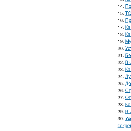
14.
По
15.
ТО
16.
Пр
17.
Ка
18.
Ка
19.
Му
20.
Ус
21.
Бе
22.
Вы
23.
Ка
24.
Лу
25.
До
26.
Ст
27.
От
28.
Ко
29.
Вы
30.
Ух
секре