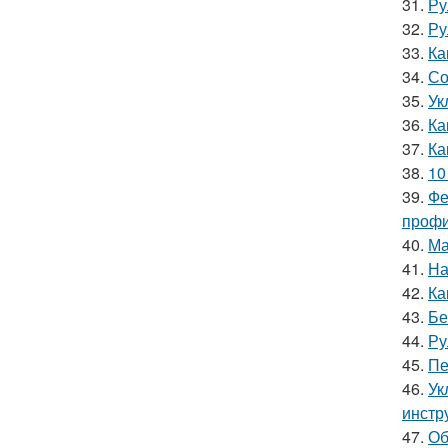
31.
Ру
32.
Ру
33.
Ка
34.
Со
35.
Ук
36.
Ка
37.
Ка
38.
10
39.
Фе
профи
40.
Ма
41.
На
42.
Ка
43.
Бе
44.
Ру
45.
Пе
46.
Ук
инстр
47.
Об