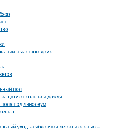
бзор
бор
ство
ви
овании в частном доме
ола
ветов
льный пол
 защиту от солнца и дождя
 пола под линолеум
осенью
ильный уход за яблонями летом и осенью –