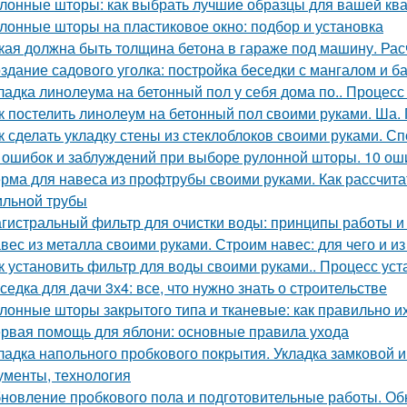
лонные шторы: как выбрать лучшие образцы для вашей ква
лонные шторы на пластиковое окно: подбор и установка
кая должна быть толщина бетона в гараже под машину. Ра
здание садового уголка: постройка беседки с мангалом и 
ладка линолеума на бетонный пол у себя дома по.. Процесс
к постелить линолеум на бетонный пол своими руками. Ша.
к сделать укладку стены из стеклоблоков своими руками. С
 ошибок и заблуждений при выборе рулонной шторы. 10 ош
рма для навеса из профтрубы своими руками. Как рассчита
льной трубы
гистральный фильтр для очистки воды: принципы работы 
вес из металла своими руками. Строим навес: для чего и из
к установить фильтр для воды своими руками.. Процесс ус
седка для дачи 3х4: все, что нужно знать о строительстве
лонные шторы закрытого типа и тканевые: как правильно и
рвая помощь для яблони: основные правила ухода
ладка напольного пробкового покрытия. Укладка замковой и 
ументы, технология
новление пробкового пола и подготовительные работы. Обн