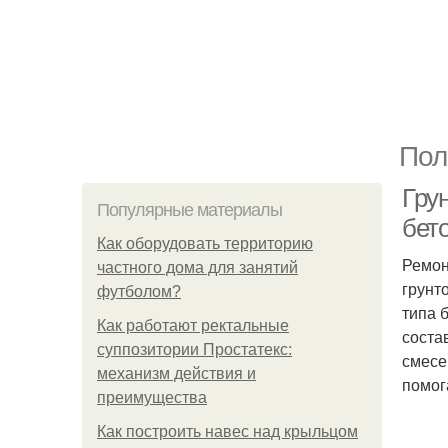
Пол
Грун
Популярные материалы
бето
Как оборудовать территорию
Ремон
частного дома для занятий
грунт
футболом?
типа 
Как работают ректальные
соста
суппозитории Простатекс:
смесе
механизм действия и
помог
преимущества
Как построить навес над крыльцом