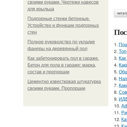
своими руками. Чертежи навесов
для крыльца
читат
Подпорные стенки бетонные.
Устройство и функции подпорных
Пос
стен
Полное руководство по укладке
1.
Пош
фанеры на деревянный пол
2.
Топ
3.
Как
Как забетонировать пол в гараже.
4.
Как
Бетон для пола в гараже: марка,
5.
Обш
состав и пропорции
6.
Нап
Цементно известковая штукатурка
7.
Как
своими руками. Пропорции
8.
Сов
9.
ИДЕ
10.
Аф
11.
Ри
12.
Ка
13.
Ка