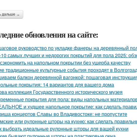
ь дальше →
ледние обновления на сайте:
аговое руководство по укладке фанеры на деревянный пол
-10 самых лучших и недорогих покрытий для пола 2025: обз
 сэкономить на напольном покрытии без ущерба качеству
ие традиционные культурные события проходят в Волгогра
иваем балкон деревянной вагонкой: пошаговая инструкци
ольные покрытия: 14 вариантов для вашего дома
ова коллекция Государственного исторического музея
ременные покрытия для пола: виды напольных материалов
АЛЬНОЕ и худшее напольное покрытие: как сделать прав
иша концертов Славы во Владивостоке: не пропустите
мские или рулонные шторы на кухню: как сделать правиль
к выбрать идеальные рулонные шторы для вашей кухни
кие бывают рулонные шторы на пластиковые окна