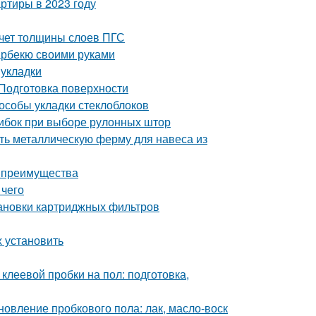
ртиры в 2023 году
счет толщины слоев ПГС
барбекю своими руками
 укладки
 Подготовка поверхности
пособы укладки стеклоблоков
ибок при выборе рулонных штор
ть металлическую ферму для навеса из
и преимущества
 чего
тановки картриджных фильтров
х установить
клеевой пробки на пол: подготовка,
овление пробкового пола: лак, масло-воск