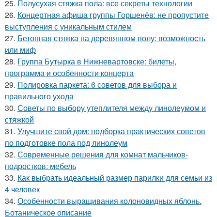
25.
Полусухая стяжка пола: все секреты технологии
26.
Концертная афиша группы Горшенёв: не пропустите
выступления с уникальным стилем
27.
Бетонная стяжка на деревянном полу: возможность
или миф
28.
Группа Бутырка в Нижневартовске: билеты,
программа и особенности концерта
29.
Полировка паркета: 6 советов для выбора и
правильного ухода
30.
Советы по выбору утеплителя между линолеумом и
стяжкой
31.
Улучшите свой дом: подборка практических советов
по подготовке пола под линолеум
32.
Современные решения для комнат мальчиков-
подростков: мебель
33.
Как выбрать идеальный размер парилки для семьи из
4 человек
34.
Особенности выращивания колоновидных яблонь.
Ботаническое описание