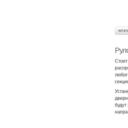
читат
Рул
Стоит
распр
любог
секци
Устан
дверн
будут
напра