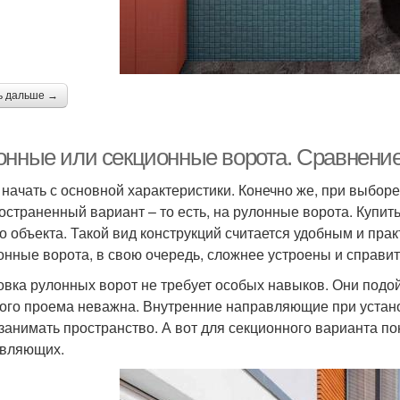
ь дальше →
онные или секционные ворота. Сравнени
 начать с основной характеристики. Конечно же, при выборе
остраненный вариант – то есть, на рулонные ворота. Купит
о объекта. Такой вид конструкций считается удобным и пра
онные ворота, в свою очередь, сложнее устроены и справит
овка рулонных ворот не требует особых навыков. Они подо
ого проема неважна. Внутренние направляющие при устано
 занимать пространство. А вот для секционного варианта п
вляющих.