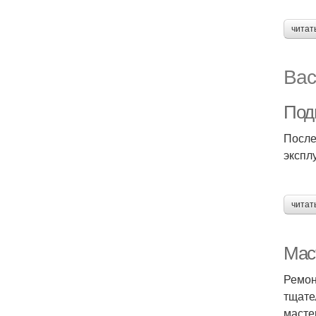
читат
Вас
Под
После
экспл
читат
Мас
Ремон
тщате
масте