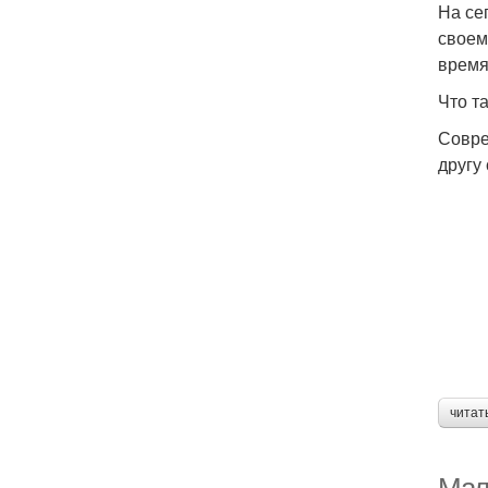
На се
своем
время
Что т
Совре
другу
читат