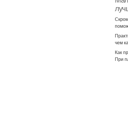
Мал
луч
Скром
помож
Практ
чем к
Как п
При п