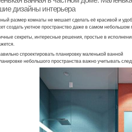
енькая ванная в частном доме. Маленькая
шие дизайны интерьера
ный размер комнаты не мешает сделать её красивой и удо
ет создать уютное пространство даже в самом небольшом
ичные секреты, интересные решения, простые в исполнени
ажется.
равильно спроектировать планировку маленькой ванной
ланировке небольшого пространства важно учитывать сле