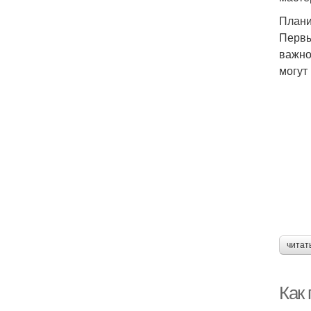
Плани
Первы
важно
могут
читат
Как