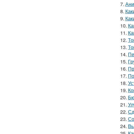
7.
Ани
8.
Как
9.
Как
10.
Ка
11.
Ка
12.
То
13.
То
14.
Пе
15.
Гр
16.
Пр
17.
По
18.
Ус
19.
Ко
20.
Бю
21.
Ул
22.
Сд
23.
Со
24.
Вы
25.
Ка