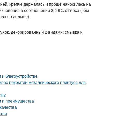
чней, крепче держалась и проще наносилась на
икновения в соотношении 2,5-6% от веса (чем
тельно дольше).
унок, декорированный 2 видами: смывка и
 и благоустройстве
пах покрытий металлического плинтуса для
еру
и и преимущества
 качества
ство