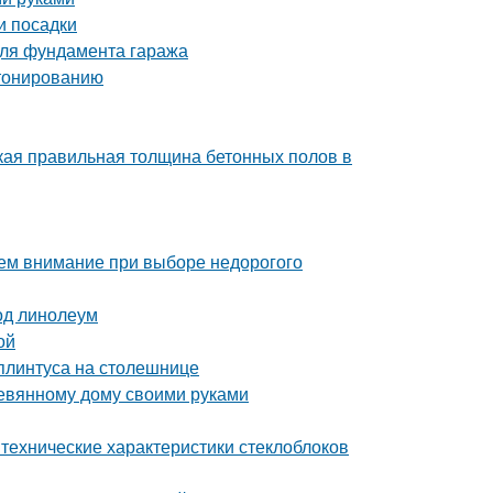
и посадки
 для фундамента гаража
етонированию
кая правильная толщина бетонных полов в
ем внимание при выборе недорогого
под линолеум
ой
плинтуса на столешнице
еревянному дому своими руками
технические характеристики стеклоблоков