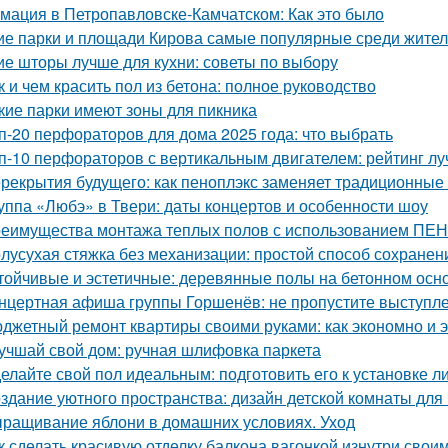
мация в Петропавловске-Камчатском: Как это было
ие парки и площади Кирова самые популярные среди жителе
ие шторы лучше для кухни: советы по выбору
к и чем красить пол из бетона: полное руководство
кие парки имеют зоны для пикника
п-20 перфораторов для дома 2025 года: что выбрать
п-10 перфораторов с вертикальным двигателем: рейтинг л
рекрытия будущего: как пеноплэкс заменяет традиционные
уппа «Любэ» в Твери: даты концертов и особенности шоу
еимущества монтажа теплых полов с использованием П
лусухая стяжка без механизации: простой способ сохранен
тойчивые и эстетичные: деревянные полы на бетонном осн
нцертная афиша группы Горшенёв: не пропустите выступл
джетный ремонт квартиры своими руками: как экономно и 
учшай свой дом: ручная шлифовка паркета
елайте свой пол идеальным: подготовить его к установке 
здание уютного пространства: дизайн детской комнаты для
ращивание яблони в домашних условиях. Уход
к сделать красивую отделку балкона вагонкой изнутри свои