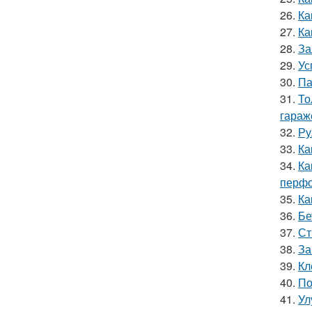
26.
Ка
27.
Ка
28.
За
29.
Ус
30.
Па
31.
То
гараж
32.
Ру
33.
Ка
34.
Ка
перфо
35.
Ка
36.
Бе
37.
Ст
38.
За
39.
Кл
40.
По
41.
Ул