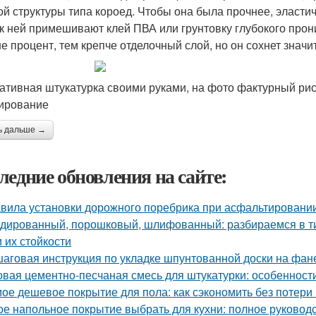
ой структуры типа короед. Чтобы она была прочнее, эласти
 к ней примешивают клей ПВА или грунтовку глубокого прон
е процент, тем крепче отделочный слой, но он сохнет значи
ативная штукатурка своими руками, на фото фактурный рис
ирование
ь дальше →
ледние обновления на сайте:
вила установки дорожного поребрика при асфальтировании
дированный, порошковый, шлифованный: разбираемся в ти
и их стойкости
аговая инструкция по укладке шпунтованной доски на фан
овая цементно-песчаная смесь для штукатурки: особенност
ое дешевое покрытие для пола: как сэкономить без потери
ое напольное покрытие выбрать для кухни: полное руковод