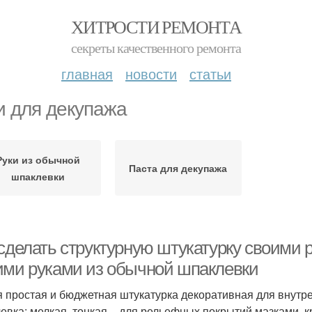
ХИТРОСТИ РЕМОНТА
секреты качественного ремонта
главная
новости
статьи
и для декупажа
Руки из обычной
Паста для декупажа
шпаклевки
 сделать структурную штукатурку своими 
ими руками из обычной шпаклевки
 простая и бюджетная штукатурка декоративная для внутре
евка: мелкая, тонкая – для рельефных покрытий мазками, 