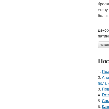
броск
стену
больш
Декор
патин
читат
Пос
1.
Пра
2.
Ано
пола 
3.
Пош
4.
Гот
5.
Сам
6.
Как