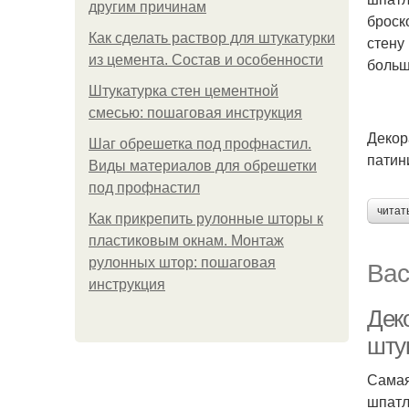
другим причинам
броск
Как сделать раствор для штукатурки
стену
из цемента. Состав и особенности
больш
Штукатурка стен цементной
смесью: пошаговая инструкция
Декор
Шаг обрешетка под профнастил.
патин
Виды материалов для обрешетки
под профнастил
читат
Как прикрепить рулонные шторы к
пластиковым окнам. Монтаж
Вас
рулонных штор: пошаговая
инструкция
Дек
шту
Самая
шпатл