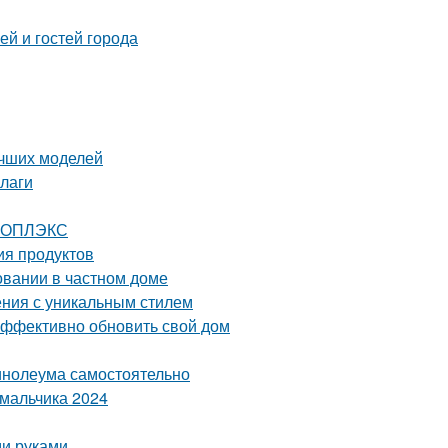
й и гостей города
учших моделей
 лаги
ЕНОПЛЭКС
ия продуктов
овании в частном доме
ения с уникальным стилем
эффективно обновить свой дом
линолеума самостоятельно
 мальчика 2024
ми руками