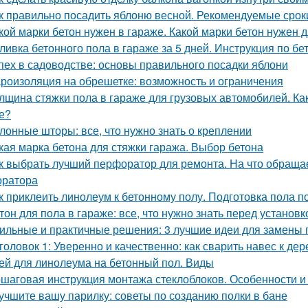
к правильно посадить яблоню весной. Рекомендуемые срок
кой марки бетон нужен в гараже. Какой марки бетон нужен
ливка бетонного пола в гараже за 5 дней. Инструкция по б
пех в садоводстве: основы правильного посадки яблони
роизоляция на обрешетке: возможность и ограничения
лщина стяжки пола в гараже для грузовых автомобилей. Ка
е?
лонные шторы: все, что нужно знать о креплении
кая марка бетона для стяжки гаража. Выбор бетона
к выбрать лучший перфоратор для ремонта. На что обраща
ратора
к приклеить линолеум к бетонному полу. Подготовка пола 
тон для пола в гараже: все, что нужно знать перед установк
ильные и практичные решения: 3 лучшие идеи для замены 
головок 1: Уверенно и качественно: как сварить навес к д
ей для линолеума на бетонный пол. Виды
шаговая инструкция монтажа стеклоблоков. Особенности и 
учшите вашу парилку: советы по созданию полки в бане