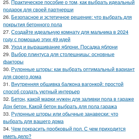
25.
Практическое пособие о том, как выбрать идеальный
подарок для своей партнерши
26.
Безопасное и эстетичное решение: что выбрать для
покрытия бетонного пола
27.
Создайте идеальную комнату для мальчика в 2024
году с помощью этих 49 идей
28.
Уход и выращивание яблони. Посадка яблони
29.
Выбор плинтуса для столешницы: основные
факторы
30.
Рулонные шторы: как выбрать оптимальный вариант
для своего дома
31.
Внутренняя обшивка балкона вагонкой: простой
способ создать уютный интерьер
32.
Бетон, какой марки нужен для заливки пола в гараже
Дон бетон. Какой бетон выбрать для пола гаража
33.
Рулонные шторы или обычные занавески: что
выбрать для вашего дома
34.
Чем покрасить пробковый пол. С чем приходится
иметь дело?