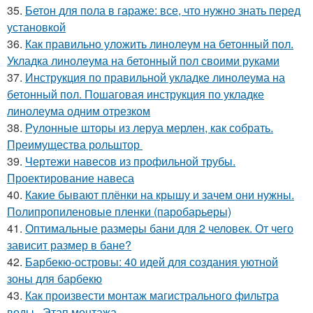
35.
Бетон для пола в гараже: все, что нужно знать перед
установкой
36.
Как правильно уложить линолеум на бетонный пол.
Укладка линолеума на бетонный пол своими руками
37.
Инструкция по правильной укладке линолеума на
бетонный пол. Пошаговая инструкция по укладке
линолеума одним отрезком
38.
Рулонные шторы из леруа мерлен, как собрать.
Преимущества рольштор
39.
Чертежи навесов из профильной трубы.
Проектирование навеса
40.
Какие бывают плёнки на крышу и зачем они нужны.
Полипропиленовые пленки (паробарьеры)
41.
Оптимальные размеры бани для 2 человек. От чего
зависит размер в бане?
42.
Барбекю-островы: 40 идей для создания уютной
зоны для барбекю
43.
Как произвести монтаж магистрального фильтра
воды.. Этап монтажа