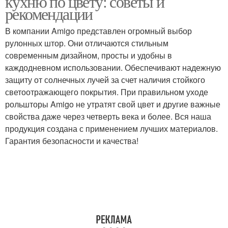
кухню по цвету: советы и
рекомендации
В компании Amigo представлен огромный выбор
Материалы для
рулонных штор. Они отличаются стильным
Шторы из дерева
рулонных штор
современным дизайном, просты и удобны в
каждодневном использовании. Обеспечивают надежную
защиту от солнечных лучей за счет наличия стойкого
светоотражающего покрытия. При правильном уходе
Узоры для рулонных
Шторы для кухни
рольшторы Amigo не утратят свой цвет и другие важные
штор
свойства даже через четверть века и более. Вся наша
продукция создана с применением лучших материалов.
Гарантия безопасности и качества!
Ткани для рулонных
Шторы к интерьеру
штор
Уход за рулонными
Шторы из ткани
шторами