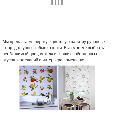
Шторы из бамбука
Шторы в сочетании
Мы предлагаем широкую цветовую палитру рулонных
Размер в соответствии
Уход за шторами
штор, доступны любые оттенки. Вы сможете выбрать
необходимый цвет, исходя из ваших собственных
вкусов, пожеланий и интерьера помещения.
Узор для рулонных
Римские шторы
штор
Классические шторы
Европейские шторы