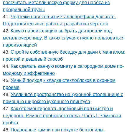
рассчитать металлическую ферму для навеса из
профильной трубы
41.
Чертежи навесов из металлопрофиля для авто.
Подготовительные работы: разработка чертежа
42.
Какую пароизоляцию выбрать для кровли под
металлочерепицу. В каких случаях нужно пользоваться
пароизоляцией
43.
Стройте собственную беседку для дачи с мангалом:
простой и дешевый способ
44.
Как сделать ванную комнату в загородном доме по-
модному и эффективно
45.
Умный подход к кладке стеклоблоков в оконном
проеме
46.
Увеличьте пространство на кухонной столешнице с
помощью широкого кухонного плинтуса
47.
Как отремонтировать пробковый пол быстро и
недорого. Ремонт пробкового пола. Часть I. Замковая
пробка
48.
Подводные камни при покупке бензопилы.