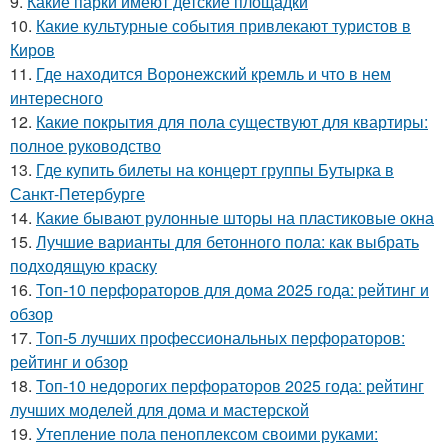
9.
Какие парки имеют детские площадки
10.
Какие культурные события привлекают туристов в
Киров
11.
Где находится Воронежский кремль и что в нем
интересного
12.
Какие покрытия для пола существуют для квартиры:
полное руководство
13.
Где купить билеты на концерт группы Бутырка в
Санкт-Петербурге
14.
Какие бывают рулонные шторы на пластиковые окна
15.
Лучшие варианты для бетонного пола: как выбрать
подходящую краску
16.
Топ-10 перфораторов для дома 2025 года: рейтинг и
обзор
17.
Топ-5 лучших профессиональных перфораторов:
рейтинг и обзор
18.
Топ-10 недорогих перфораторов 2025 года: рейтинг
лучших моделей для дома и мастерской
19.
Утепление пола пеноплексом своими руками: