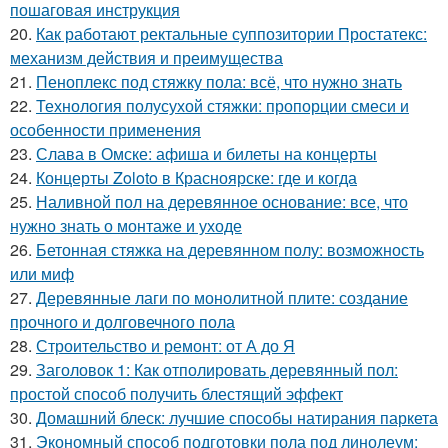
пошаговая инструкция
20.
Как работают ректальные суппозитории Простатекс:
механизм действия и преимущества
21.
Пеноплекс под стяжку пола: всё, что нужно знать
22.
Технология полусухой стяжки: пропорции смеси и
особенности применения
23.
Слава в Омске: афиша и билеты на концерты
24.
Концерты Zoloto в Красноярске: где и когда
25.
Наливной пол на деревянное основание: все, что
нужно знать о монтаже и уходе
26.
Бетонная стяжка на деревянном полу: возможность
или миф
27.
Деревянные лаги по монолитной плите: создание
прочного и долговечного пола
28.
Строительство и ремонт: от А до Я
29.
Заголовок 1: Как отполировать деревянный пол:
простой способ получить блестящий эффект
30.
Домашний блеск: лучшие способы натирания паркета
31.
Экономный способ подготовки пола под линолеум: