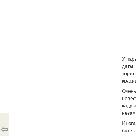
У пар
даты.
торже
краси
Очень
невес
кадры
незам
Иногд
⇦
букет