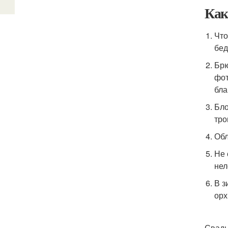
Как
Что
бед
Брю
фот
бла
Бло
тро
Обл
Не 
нел
В з
орх
Свадь