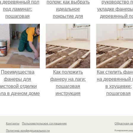
а деревянный пол
полом: как выбрать
руководство 
под ламинат:
идеальное
укладке фанеры
пошаговая
покрытие для
деревянный п
инструкция
вашего дома
Преимущества
Как положить
Как стелить фан
фанеры для
фанеру на лаги:
на деревянный 
чистовой отделки
пошаговая
в хрущевке:
ола в дачном доме
инструкция
пошаговая
инструкция
Контакты
Пользовательское соглашение
Обратная св
Политика конфидециальности
Копирование раз