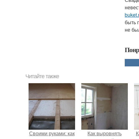
невест
buket.
быть 
не бы
Понр
Читайте также
Своими руками: как
Как выровнять
К