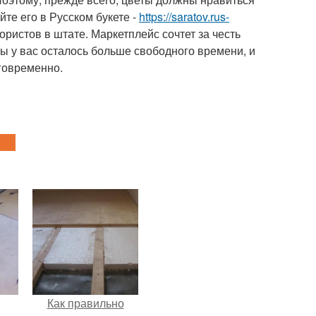
йте его в Русском букете -
https://saratov.rus-
ристов в штате. Маркетплейс сочтет за честь
бы у вас осталось больше свободного времени, и
аговременно.
Как правильно