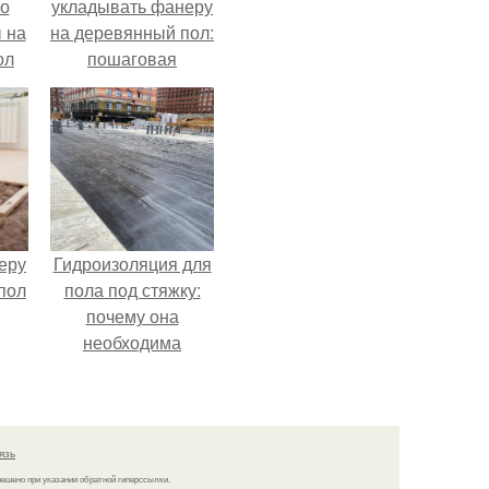
по
укладывать фанеру
 на
на деревянный пол:
ол
пошаговая
инструкция
еру
Гидроизоляция для
пол
пола под стяжку:
почему она
необходима
язь
решено при указании обратной гиперссылки.