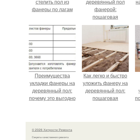
стелить пол из
деревянный пол
н
фанеры по лагам
фанерой:
пошаговая
инструкция
Преимущества
Как легко и быстро
укладки фанеры на
уложить фанеру на
деревянный пол:
деревянный пол:
почему это выгодно
пошаговая
п
инструкция
© 2026 Хитрости Ремонта
Секреты качественного ремонта