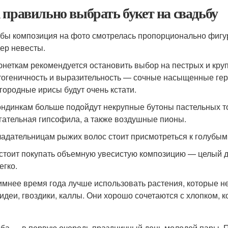
 правильно выбрать букет на свадьбу
бы композиция на фото смотрелась пропорционально фигу
ер невесты.
неткам рекомендуется остановить выбор на пестрых и круп
огеничность и выразительность — сочные насыщенные гер
городные ирисы будут очень кстати.
ндинкам больше подойдут некрупные бутоны пастельных т
гательная гипсофила, а также воздушные пионы.
адательницам рыжих волос стоит присмотреться к голубым
стоит покупать объемную увесистую композицию — целый де
егко.
имнее время года лучше использовать растения, которые не
идеи, гвоздики, каллы. Они хорошо сочетаются с хлопком, 
ба — в первую очередь праздничный день молодой пары. П