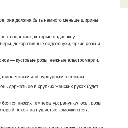
ре, она должна быть немного меньше ширины
ных соцветиях, которые подчеркнут
беры, декоративные подсолнухи, яркие розы и
онов — кустовые розы, нежные альстромерии,
, фиолетовым или пурпурным оттенкам.
нь держать ее в хрупких женских руках будет
 боятся низких температур: ранункулюсы, розы,
который похож на пушистые комочки снега.
оэтому, прежде всего, цветы должны нравиться