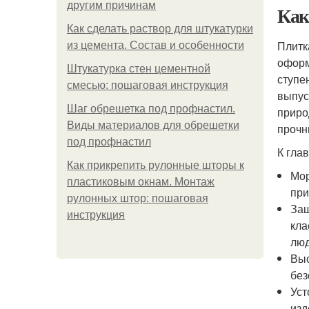
другим причинам
Как
Как сделать раствор для штукатурки
Плитк
из цемента. Состав и особенности
оформ
Штукатурка стен цементной
ступе
смесью: пошаговая инструкция
выпус
Шаг обрешетка под профнастил.
приро
Виды материалов для обрешетки
прочн
под профнастил
К гла
Как прикрепить рулонные шторы к
Мор
пластиковым окнам. Монтаж
при
рулонных штор: пошаговая
Защ
инструкция
кла
люд
Выс
без
Уст
изд