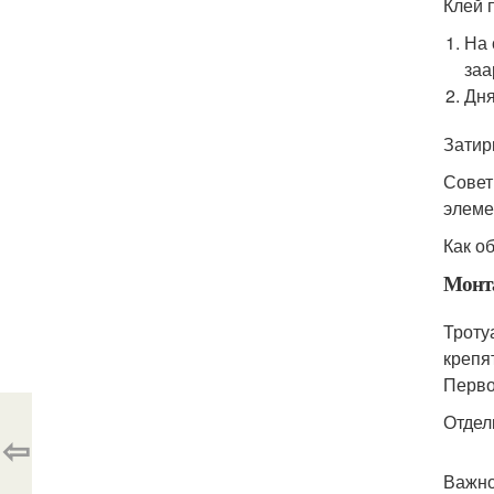
Клей 
На 
заа
Дня
Затир
Совет
элеме
Как о
Монт
Троту
крепя
Перво
Отдел
⇦
Важно