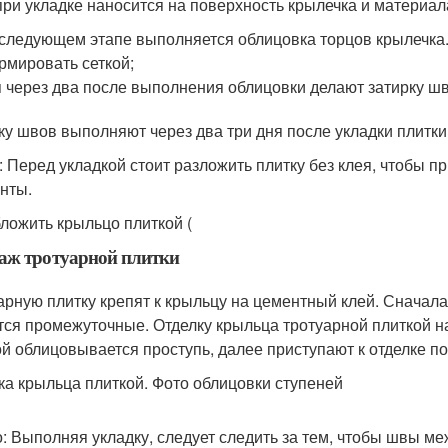
при укладке наносится на поверхность крылечка и материа
следующем этапе выполняется облицовка торцов крылечка.
рмировать сеткой;
 через два после выполнения облицовки делают затирку шв
ку швов выполняют через два три дня после укладки плитки
: Перед укладкой стоит разложить плитку без клея, чтобы п
нты.
бложить крыльцо плиткой (
аж тротуарной плитки
арную плитку крепят к крыльцу на цементный клей. Сначал
тся промежуточные. Отделку крыльца тротуарной плиткой на
й облицовывается проступь, далее приступают к отделке по
ка крыльца плиткой. Фото облицовки ступеней
: Выполняя укладку, следует следить за тем, чтобы швы м