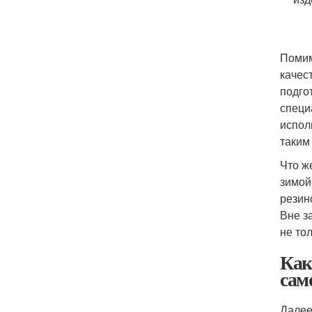
Помим
качес
подго
специ
испол
таким
Что ж
зимой
резин
Вне з
не то
Как
сам
Далее