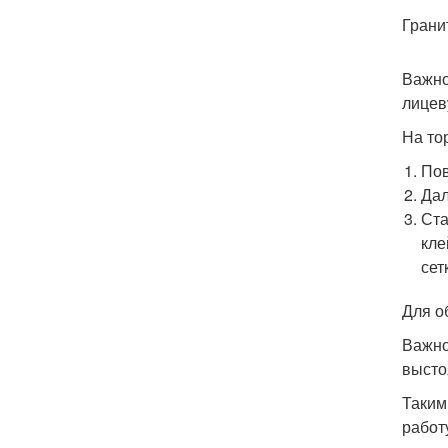
Грани
Важно
лицев
На то
Пов
Дал
Ста
кле
сет
Для о
Важно
высто
Таким
работ