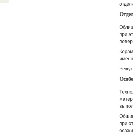
отдел
Отде
Облиц
при э
повер
Керам
именн
Режут
Особе
Техно
матер
выпол
Обшив
при о
осажи