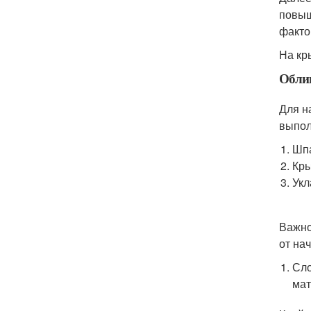
повыш
факто
На кр
Обли
Для н
выпол
Шпа
Кры
Укл
Важно
от на
Сло
мат