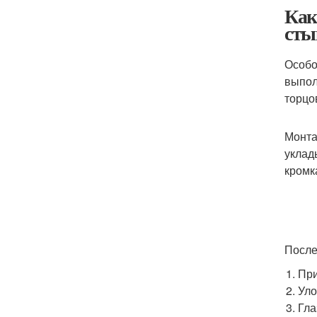
Как
сты
Особо
выпол
торцо
Монта
уклад
кромк
После
При
Уло
Гла