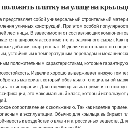
 положить плитку на улице на крыльц
а представляет собой универсальный строительный матери
ления уличных конструкций. При этом особой популярность
ней лестницы. В зависимости от составляющих компонентов 
кается в широком ассортименте из различного сырья. Как п
дные добавки, кварц и шпат. Изделие изготовляют по совр
ым, устойчивым к температурным перепадам и механическ
вным положительным характеристикам, которые гарантирую
озостойкость. Изделие хорошо выдерживает низкую темпе
обретать материал, который обозначают специальной марки
ита от истирания. Для отделки крыльца применяют плитку
ссификации, это максимальный класс, который используют
ей.
окое сопротивление к скольжению. Так как изделие примен
опасным в эксплуатации. Обычно для крыльца выбирают п
ойчивость к воздействию влаги и агрессивных веществ. Д
елия с водопоглощением не более 6%.