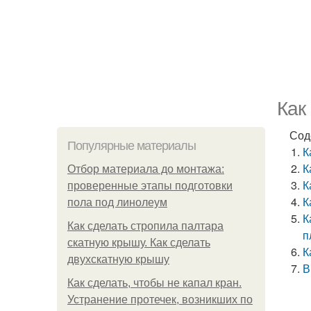
Как
Сод
Популярные материалы
К
К
Отбор материала до монтажа:
К
проверенные этапы подготовки
К
пола под линолеум
К
Как сделать стропила палтара
п
скатную крышу. Как сделать
К
двухскатную крышу
В
Как сделать, чтобы не капал кран.
Устранение протечек, возникших по