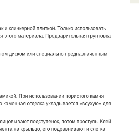
к и клинкерной плиткой. Только использовать
я этого материала. Предварительная грунтовка
зном диском или специально предназначенным
рамикой. При использовании пористого камня
о каменная отделка укладывается «всухую» для
блицовывают подступенок, потом проступь. Клей
емента на крыльцо, его подравнивают и слегка