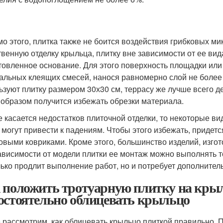
о этого, плитка также не боится воздействия грибковых ми
твенную отделку крыльца, плитку вне зависимости от ее вид
товленное основание. Для этого поверхность площадки ил
альных клеящих смесей, нанося равномерно слой не более 
ьзуют плитку размером 30х30 см, террасу же лучше всего 
 образом получится избежать обрезки материала.
е касается недостатков плиточной отделки, то некоторые в
 могут привести к падениям. Чтобы этого избежать, придет
овыми ковриками. Кроме этого, большинство изделий, изгот
ависимости от модели плитки ее монтаж можно выполнять т
лько продлит выполнение работ, но и потребует дополните
 положить тротуарную плитку на крыл
остоятельно облицевать крыльцо
 рассмотрим, как облицевать крыльцо плиткой правильно. 