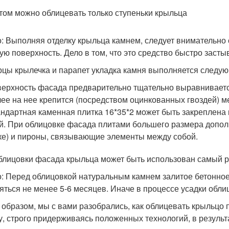
том можно облицевать только ступеньки крыльца
: Выполняя отделку крыльца камнем, следует внимательно с
ую поверхность. Дело в том, что это средство быстро засты
рцы крылечка и парапет укладка камня выполняется следу
ерхность фасада предварительно тщательно выравнивается
ее на нее крепится (посредством оцинкованных гвоздей) ме
ндартная каменная плитка 16*35*2 может быть закреплена 
й. При облицовке фасада плитами большего размера допол
ке) и пироны, связывающие элементы между собой.
блицовки фасада крыльца может быть использован самый 
: Перед облицовкой натуральным камнем залитое бетонно
яться не менее 5-6 месяцев. Иначе в процессе усадки обли
 образом, мы с вами разобрались, как облицевать крыльцо
у, строго придерживаясь положенных технологий, в результ