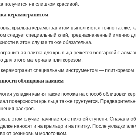
ка получится не слишком красивой.
лка керамогранитом
овка крыльца керамогранитом выполняется точно так же, ка
том следует специальный клей, предназначенный именно дл
хности в этом случае также обязательна.
огранитная плитка для крыльца режется болгаркой с алма
о для этого материала плиткорезом.
 керамогранит специальным инструментом — плиткорезом
нности облицовки камнем
логия укладки камня также похожа на способ облицовки ке
иал поверхности крыльца также грунтуется. Предварительн
нения раскроя.
ка в этом случае начинается с нижней ступени. Сначала о
тделке наносят и на крыльцо и на плитку. После укладки эл
вают резиновым молоточком.