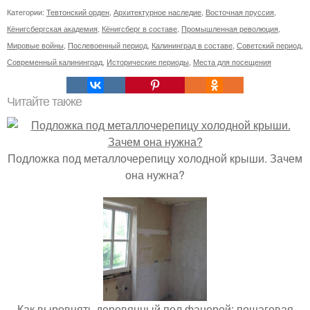
Категории:
Тевтонский орден
,
Архитектурное наследие
,
Восточная пруссия
,
Кёнигсбергская академия
,
Кёнигсберг в составе
,
Промышленная революция
,
Мировые войны
,
Послевоенный период
,
Калининград в составе
,
Советский период
,
Современный калининград
,
Исторические периоды
,
Места для посещения
Читайте также
Подложка под металлочерепицу холодной крыши. Зачем
она нужна?
Как выровнять деревянный пол фанерой: пошаговая