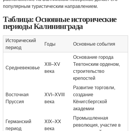
популярным туристическим направлением.
Таблица: Основные исторические
периоды Калининграда
Исторический
Годы
Основные события
период
Основание города
XIII–XV
Тевтонским орденом,
Средневековье
века
строительство
крепостей
Развитие торговли,
Восточная
XVI–XVIII
создание
Пруссия
века
Кёнигсбергской
академии
Промышленная
Германский
XIX–XX
революция, участие в
период
века