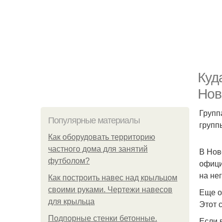
Куд
Нов
Групп
Популярные материалы
групп
Как оборудовать территорию
частного дома для занятий
В Нов
футболом?
офици
на нег
Как построить навес над крыльцом
своими руками. Чертежи навесов
Еще о
для крыльца
Этот 
Подпорные стенки бетонные.
Если 