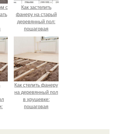
ом с
Как застелить
ать
фанеру на старый
деревянный пол:
я
пошаговая
инструкция
ь
Как стелить фанеру
на деревянный пол
ол
в хрущевке:
и:
пошаговая
инструкция