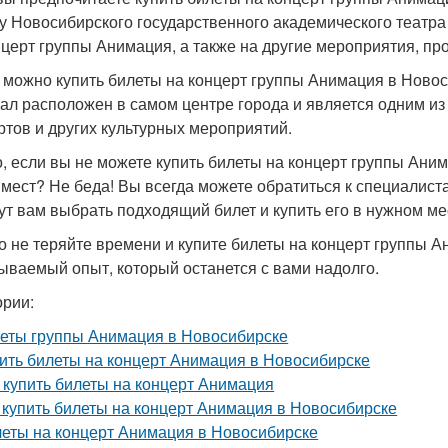
су Новосибирского государственного академического театра
нцерт группы Анимация, а также на другие мероприятия, пр
 можно купить билеты на концерт группы Анимация в Новоси
зал расположен в самом центре города и является одним и
ртов и других культурных мероприятий.
о, если вы не можете купить билеты на концерт группы Ани
мест? Не беда! Вы всегда можете обратиться к специалист
ут вам выбрать подходящий билет и купить его в нужном ме
то не теряйте времени и купите билеты на концерт группы 
ываемый опыт, который останется с вами надолго.
ории:
еты группы Анимация в Новосибирске
ить билеты на концерт Анимация в Новосибирске
 купить билеты на концерт Анимация
 купить билеты на концерт Анимация в Новосибирске
еты на концерт Анимация в Новосибирске