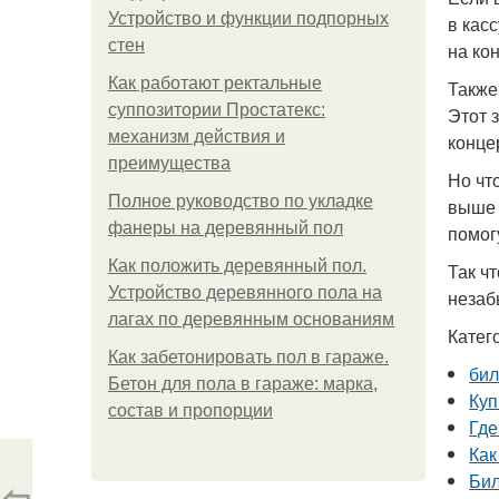
Устройство и функции подпорных
в кас
стен
на ко
Как работают ректальные
Также
суппозитории Простатекс:
Этот 
механизм действия и
конце
преимущества
Но чт
Полное руководство по укладке
выше 
фанеры на деревянный пол
помог
Как положить деревянный пол.
Так ч
Устройство деревянного пола на
незаб
лагах по деревянным основаниям
Катег
Как забетонировать пол в гараже.
бил
Бетон для пола в гараже: марка,
Куп
состав и пропорции
Где
Как
Бил
⇦