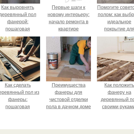
Как выровнять
Первые шаги к
Помогите совет
деревянный пол
новому интерьеру:
полом: как выбр
фанерой:
начало ремонта в
идеальное
пошаговая
квартире
покрытие дл
инструкция
вашего дома
Как сделать
Преимущества
Как положит
еревянный пол из
фанеры для
фанеру на
фанеры:
чистовой отделки
деревянный п
пошаговая
пола в дачном доме
своими рукам
инструкция
пошаговая
инструкция