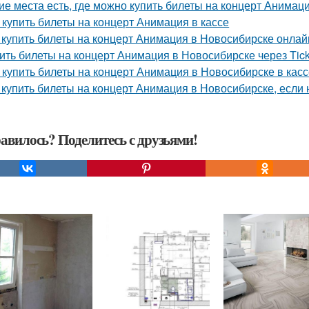
ие места есть, где можно купить билеты на концерт Анимац
 купить билеты на концерт Анимация в кассе
 купить билеты на концерт Анимация в Новосибирске онлай
ить билеты на концерт Анимация в Новосибирске через Tick
 купить билеты на концерт Анимация в Новосибирске в касс
 купить билеты на концерт Анимация в Новосибирске, если
авилось? Поделитесь с друзьями!