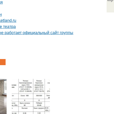
ия
н
etland.ru
е театра
 не работает официальный сайт группы