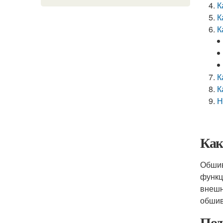
К
К
К
К
К
Н
Как
Обшив
функц
внешн
обшив
Под