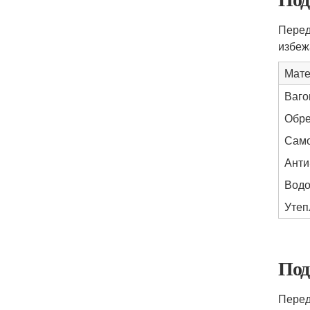
Перед
избеж
Мат
Ваго
Обре
Сам
Анти
Водо
Утеп
Под
Перед