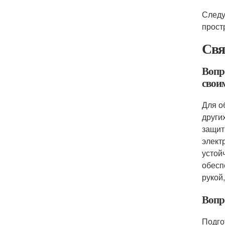
Следу
прост
Свя
Вопр
свои
Для о
други
защит
элект
устой
обесп
рукой
Вопр
Подго