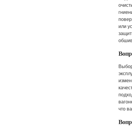
очист
гниен
повер
или у
защит
обшив
Вопр
Выбор
экспл
измен
качес
подхо
вагон
что в
Вопр