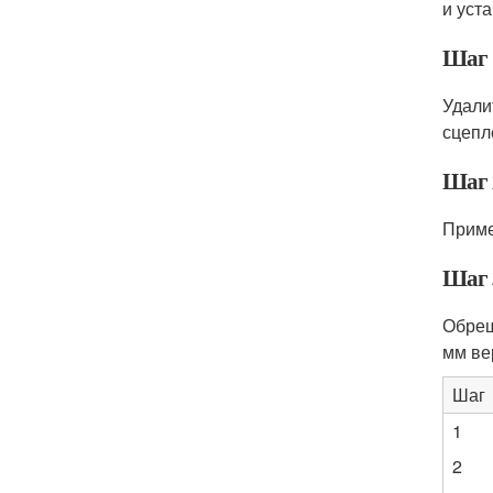
и уст
Шаг 
Удали
сцепл
Шаг 
Приме
Шаг 
Обреш
мм ве
Шаг
1
2