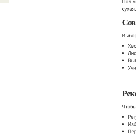
Пол м
сухая.
Сов
Выбор
Хво
Лис
Выб
Учи
Рек
Чтобы
Рег
Изб
Пер