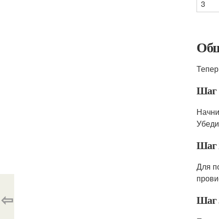
3
Обш
Тепер
Шаг 
Начни
Убеди
Шаг 
Для п
прови
⇦
Шаг 