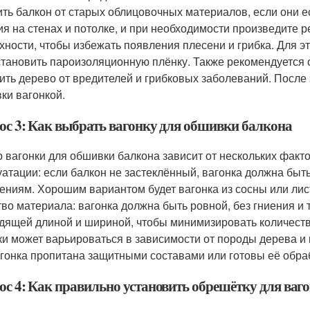
ить балкон от старых облицовочных материалов, если они 
ия на стенах и потолке, и при необходимости произведите 
хности, чтобы избежать появления плесени и грибка. Для 
становить пароизоляционную плёнку. Также рекомендуется 
ить дерево от вредителей и грибковых заболеваний. После 
ки вагонкой.
ос 3: Как выбрать вагонку для обшивки балкона
 вагонки для обшивки балкона зависит от нескольких факт
уатации: если балкон не застеклённый, вагонка должна быт
ениям. Хорошим вариантом будет вагонка из сосны или лис
тво материала: вагонка должна быть ровной, без гниения и 
дящей длиной и шириной, чтобы минимизировать количеств
ки может варьироваться в зависимости от породы дерева и 
агонка пропитана защитными составами или готовы её обра
ос 4: Как правильно установить обрешётку для ваг