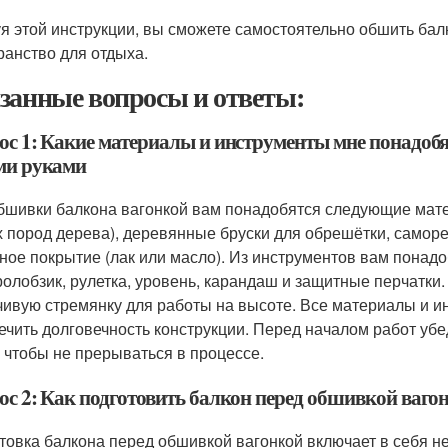
я этой инструкции, вы сможете самостоятельно обшить балк
ранство для отдыха.
занные вопросы и ответы:
ос 1: Какие материалы и инструменты мне понадоб
ми руками
бшивки балкона вагонкой вам понадобятся следующие мате
х пород дерева), деревянные бруски для обрешётки, саморе
ное покрытие (лак или масло). Из инструментов вам понадо
ролобзик, рулетка, уровень, карандаш и защитные перчатки
чивую стремянку для работы на высоте. Все материалы и 
ечить долговечность конструкции. Перед началом работ убед
, чтобы не прерываться в процессе.
ос 2: Как подготовить балкон перед обшивкой ваго
товка балкона перед обшивкой вагонкой включает в себя н