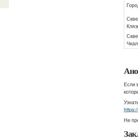
Горо
Скве
Кля
Скве
Чкал
Ано
Если 
котор
Узнат
https:
Не пр
Зак