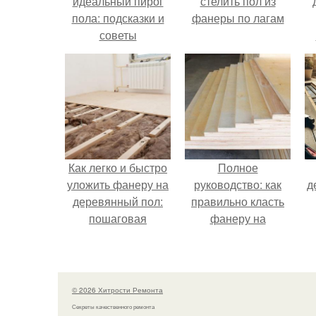
идеальный пирог
стелить пол из
пола: подсказки и
фанеры по лагам
советы
Как легко и быстро
Полное
уложить фанеру на
руководство: как
д
деревянный пол:
правильно класть
пошаговая
фанеру на
инструкция
деревянный пол
© 2026 Хитрости Ремонта
Секреты качественного ремонта