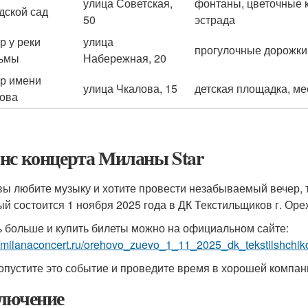
улица Советская,
фонтаны, цветочные 
дской сад
50
эстрада
р у реки
улица
прогулочные дорожки
зьмы
Набережная, 20
р имени
улица Чкалова, 15
детская площадка, ме
ова
нс концерта Миланы Star
вы любите музыку и хотите провести незабываемый вечер, т
ый состоится 1 ноября 2025 года в ДК Текстильщиков г. Оре
ь больше и купить билеты можно на официальном сайте:
//milanaconcert.ru/orehovo_zuevo_1_11_2025_dk_tekstilshchik
опустите это событие и проведите время в хорошей компан
лючение