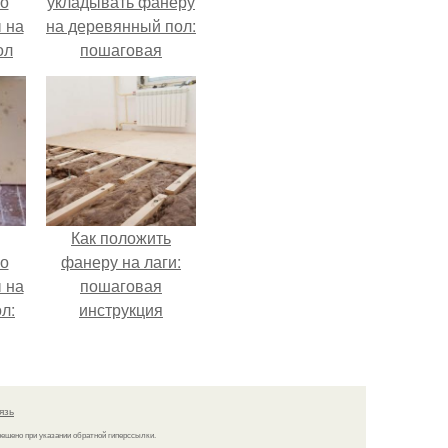
по
укладывать фанеру
 на
на деревянный пол:
ол
пошаговая
инструкция
Как положить
по
фанеру на лаги:
 на
пошаговая
л:
инструкция
и
язь
решено при указании обратной гиперссылки.