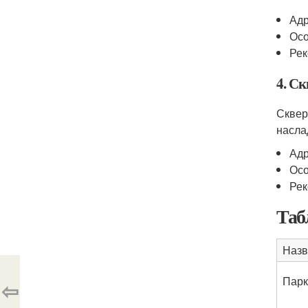
Адр
Осо
Рек
4. С
Сквер
насла
Адр
Осо
Рек
Таб
Назв
Парк
⇦