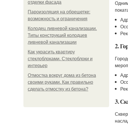
отделки фасада
Одним
покат
Пароизоляция на обрешетке:
возможность и ограничения
Адр
Осо
Колодец ливневой канализации.
Рек
Типы конструкций колодцев
ливневой канализации
2. Го
Как украсить квартиру
Город
стеклоблоками. Стеклоблоки и
мероп
интерьер
Адр
Отмостка вокруг дома из бетона
Осо
своими руками. Как правильно
Рек
сделать отмостку из бетона?
3. С
Сквер
насла