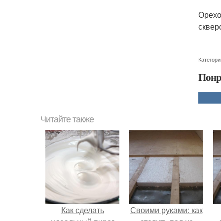
Орехо
сквер
Категори
Понр
Читайте также
Как сделать
Своими руками: как