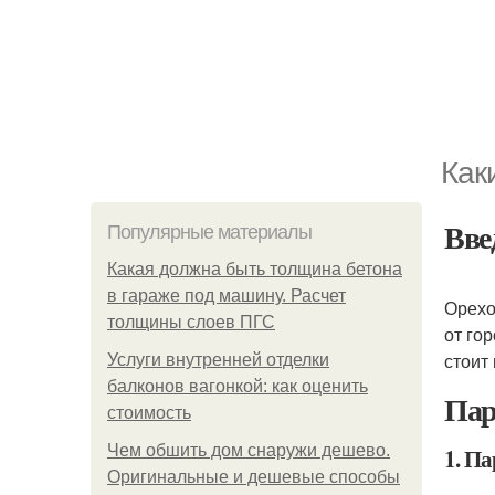
Как
Вве
Популярные материалы
Какая должна быть толщина бетона
в гараже под машину. Расчет
Орехо
толщины слоев ПГС
от го
стоит 
Услуги внутренней отделки
балконов вагонкой: как оценить
Пар
стоимость
Чем обшить дом снаружи дешево.
1. П
Оригинальные и дешевые способы