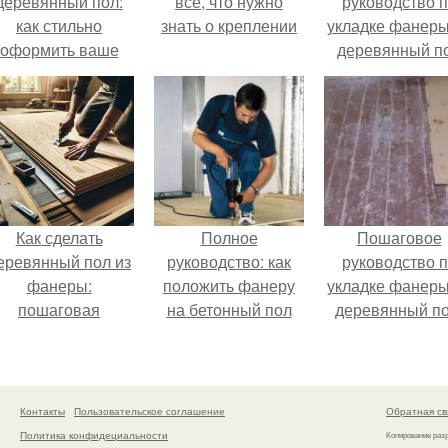
деревянный пол:
все, что нужно
руководство 
как стильно
знать о креплении
укладке фанеры
оформить ваше
деревянный п
помещение
Как сделать
Полное
Пошаговое
еревянный пол из
руководство: как
руководство 
фанеры:
положить фанеру
укладке фанеры
пошаговая
на бетонный пол
деревянный по
инструкция
советы и
рекомендаци
Контакты
Пользовательское соглашение
Обратная св
Политика конфидециальности
Копирование раз