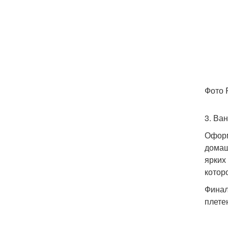
Фото
3. Ва
Оформ
домаш
ярких
котор
Финал
плете