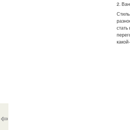
2. Ва
Стиль
разно
стать
перег
какой
⇦