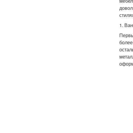
мебел
довол
стиля
1. Ва
Первы
более
остал
метал
оформ