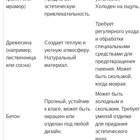
мрамор)
эстетическую
Холоден на ощупь.
привлекательность.
Требует
регулярного ухода
и обработки
Древесина
Создает теплую и
специальными
(например,
уютную атмосферу.
средствами для
лиственница
Натуральный
предотвращения
или сосна)
материал.
гниения. Может
быть скользкой,
когда мокрая.
Может быть
Прочный, устойчив
холодным и
к влаге, может быть
скользким. Требует
Бетон
окрашен или
умелой отделки
отделан под любой
для придания
дизайн.
эстетического
вида.