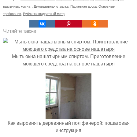
различных комнат
,
Декоративная отделка
,
Паркетная доска
,
Основные
требования
,
Рубли за квадратный метр
Читайте также
Мыть окна нашатырным спиртом. Приготовление
моющего средства на основе нашатыря
Как выровнять деревянный пол фанерой: пошаговая
инструкция