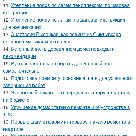
11.
Утепление полов по лагам пеноплексом: пошаговая
инструкция
12.
Утепление полов по лагам: пошаговая инструкция
для начинающих
13.
Анастасия Высоцкая: как певица из Сыктывкара
покорила музыкальную сцену
14.
Бетонный пол в деревянном доме: подходы и
рекомендации
15.
Ручная работа: как собрать деревянный пол
самостоятельно
16.
Подготовка к ремонту: основные шаги для успешного
завершения работ
17.
Экономный ремонт: как переделать старую квартиру
на бюджете
18.
Улучшение дома: статьи о ремонте и обустройстве в
Т-Ж
19.
Первые шаги к новому интерьеру: начало ремонта в
квартире