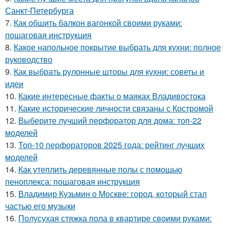
Санкт-Петербурга
7.
Как обшить балкон вагонкой своими руками:
пошаговая инструкция
8.
Какое напольное покрытие выбрать для кухни: полное
руководство
9.
Как выбрать рулонные шторы для кухни: советы и
идеи
10.
Какие интересные факты о маяках Владивостока
11.
Какие исторические личности связаны с Костромой
12.
Выберите лучший перфоратор для дома: топ-22
моделей
13.
Топ-10 перфораторов 2025 года: рейтинг лучших
моделей
14.
Как утеплить деревянные полы с помощью
пеноплекса: пошаговая инструкция
15.
Владимир Кузьмин о Москве: город, который стал
частью его музыки
16.
Полусухая стяжка пола в квартире своими руками: