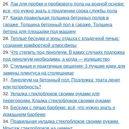
26.
Лак для пробки и пробкового пола на водной основе:
все, что нужно знать о продлении срока службы пола
27.
Какая правильная толщина бетонных полов в
гараже. Толщина бетонный пол в гараже. Толщина
бетона для площадки под машину
28.
Теплые беседки и зоны отдыха с кладочной печью:
создание комфортной атмосферы
29.
Что стелить под линолеум. В каких случаях подложка
под линолеум необходима, а когда — излишество
30.
Стильные и практичные решения: 3 лучшие идеи для
замены плинтуса на столешнице
31.
Линолеум на бетонный пол. Подложка: трата денег
или потребность?
32.
Укладка стеклоблоков своими руками для
перегородки. Кладка стеклоблоков своими руками
33.
Беседки с печью барбекю: всё, что нужно знать о
домашнем барбекю
34.
Правильная укладка стеклоблоков своими руками.
Монтаж стеклоблоков на цемент