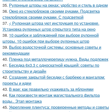
35.
Рулонные шторы на окнах: удобство и стиль в одном
36.
Окно из стеклоблоков своими руками. Подсветка
стеклоблоков своими руками. С подсветкой
37.
< Рулонная штора уют инструкция по установке.
Установка рулонных штор открытого типа на окно
38.
10 ошибок и заблуждений при выборе рулонной
шторы. 10 ошибок при выборе рулонных штор
39.
Выбор водосточной системы: основные советы и
рекомендации
40.
Пленка под металлочерепицу нужна. Виды подложек
41.
Беседка 6х3.3 с односкатной крышей: советы по
строительству и дизайн
42.
Создание закрытой беседки с барбекю и мангалом:
проекты и идеи
43.
В мае: как правильно ухаживать за яблонями
44.
Как произвести монтаж магистрального фильтра
воды.. Этап монтажа
45.
Укрепление плинтуса: проверенные методы и советы