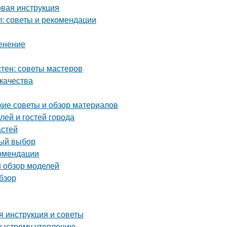
овая инструкция
: советы и рекомендации
менение
стен: советы мастеров
 качества
кие советы и обзор материалов
ей и гостей города
астей
ный выбор
комендации
и обзор моделей
бзор
я инструкция и советы
быстрому утеплению