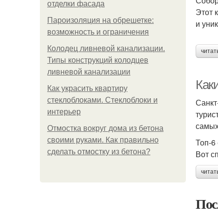
Собор
отделки фасада
Этот 
Пароизоляция на обрешетке:
и уни
возможность и ограничения
Колодец ливневой канализации.
читат
Типы конструкций колодцев
ливневой канализации
Как
Как украсить квартиру
стеклоблоками. Стеклоблоки и
Санкт
интерьер
турис
самых
Отмостка вокруг дома из бетона
своими руками. Как правильно
Топ-6
сделать отмостку из бетона?
Вот с
читат
Пос