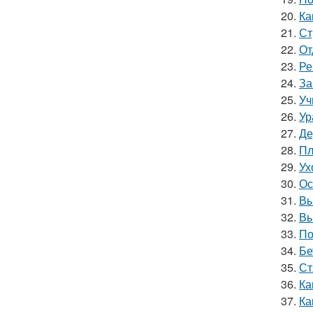
20.
Ка
21.
Ст
22.
От
23.
Ре
24.
За
25.
Уч
26.
Ур
27.
Де
28.
Пл
29.
Ух
30.
Ос
31.
Вы
32.
Вы
33.
По
34.
Бе
35.
Ст
36.
Ка
37.
Ка