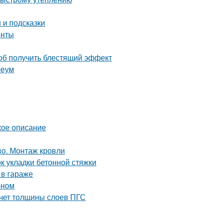
 и подсказки
енты
соб получить блестящий эффект
леум
кое описание
во. Монтаж кровли
 укладки бетонной стяжки
 в гараже
оном
счет толщины слоев ПГС