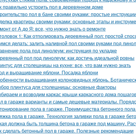
к правильно устроить пол в деревянном доме
роительство пол в бане своими руками: простые инструкции
делка квартиры своими руками: основные этапы и инструм
монт от А до Я: все, что нужно знать о ремонте
головок 1: Как отполировать деревянный пол: простой спо
имся делать: залить наливной пол своими руками под лино
авнение пола под линолеум: инструкция по укладке
ревянный пол под линолеум: как достичь идеальной ровны
интус для столешницы на кухне: все, что вам нужно знать
од и выращивание яблони. Посадка яблони
обенности выращивания колоновидных яблонь. Ботаничес
бор плинтуса для столешницы: основные факторы
бираем и возводим каркас крыши каркасного дома пошаго
л в гараже варианты и самые дешевые материалы. Порядок
тонирование пола в гараже. Преимущества бетонного пола
яжка пола в гараже. Технология заливки пола в гараже бет
кая должна быть толщина бетона в гараже под машину. Ра
к сделать бетонный пол в гараже. Полезные рекомендации