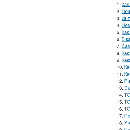
1.
Как
2.
Пош
3.
Инт
4.
Цем
5.
Как
6.
В к
7.
Сам
8.
Как
9.
Как
10.
Ка
11.
Ка
12.
Ри
13.
Эк
14.
ТО
15.
ТО
16.
ТО
17.
По
18.
Ут
19.
По