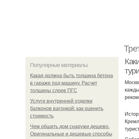
Тре
Как
Популярные материалы
тур
Какая должна быть толщина бетона
Москв
в гараже под машину. Расчет
кажды
толщины слоев ПГС
реком
Услуги внутренней отделки
балконов вагонкой: как оценить
Истор
стоимость
Кремл
Чем обшить дом снаружи дешево.
турис
Оригинальные и дешевые способы