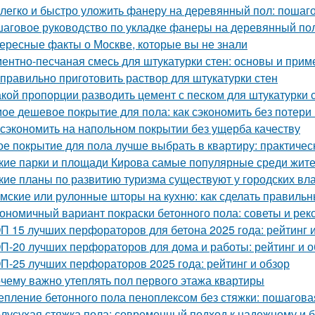
 легко и быстро уложить фанеру на деревянный пол: пошаг
аговое руководство по укладке фанеры на деревянный пол
ересные факты о Москве, которые вы не знали
ентно-песчаная смесь для штукатурки стен: основы и при
 правильно приготовить раствор для штукатурки стен
акой пропорции разводить цемент с песком для штукатурки 
ое дешевое покрытие для пола: как сэкономить без потери
 сэкономить на напольном покрытии без ущерба качеству
ое покрытие для пола лучше выбрать в квартиру: практичес
кие парки и площади Кирова самые популярные среди жител
кие планы по развитию туризма существуют у городских вл
мские или рулонные шторы на кухню: как сделать правиль
ономичный вариант покраски бетонного пола: советы и ре
П 15 лучших перфораторов для бетона 2025 года: рейтинг 
П-20 лучших перфораторов для дома и работы: рейтинг и о
П-25 лучших перфораторов 2025 года: рейтинг и обзор
чему важно утеплять пол первого этажа квартиры
епление бетонного пола пеноплексом без стяжки: пошагова
лусухая стяжка пола: современный подход к надежному и 