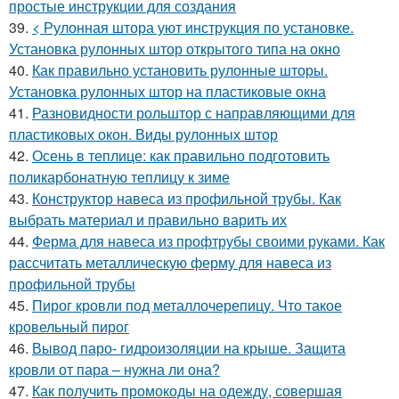
простые инструкции для создания
39.
< Рулонная штора уют инструкция по установке.
Установка рулонных штор открытого типа на окно
40.
Как правильно установить рулонные шторы.
Установка рулонных штор на пластиковые окна
41.
Разновидности рольштор с направляющими для
пластиковых окон. Виды рулонных штор
42.
Осень в теплице: как правильно подготовить
поликарбонатную теплицу к зиме
43.
Конструктор навеса из профильной трубы. Как
выбрать материал и правильно варить их
44.
Ферма для навеса из профтрубы своими руками. Как
рассчитать металлическую ферму для навеса из
профильной трубы
45.
Пирог кровли под металлочерепицу. Что такое
кровельный пирог
46.
Вывод паро- гидроизоляции на крыше. Защита
кровли от пара – нужна ли она?
47.
Как получить промокоды на одежду, совершая