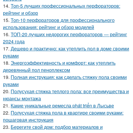
14.
Топ-5 лучших профессиональных перфораторов:
рейтинг и обзор
15.
Топ-10 перфораторов для профессионального
использования: рейтинг и обзор моделей
16.
ТОП-20 лучших недорогих перфораторов — рейтинг
2024 года
17.
Дешево и практично: как утеплить пол в доме своими
руками
18.
Энергоэффективность и комфорт: как утеплить
деревянный пол пеноплексом
19.
Полная инструкция: как сделать стяжку пола своими
руками
20.
Полусухая стяжка теплого пола: все преимущества и
нюансы монтажа
21.
Какие уникальные ремесла phát triển в Лысьве
22.
Полусухая стяжка пола в квартире своими руками:
пошаговая инструкция
23.
Берегите свой дом: подбор материалов и