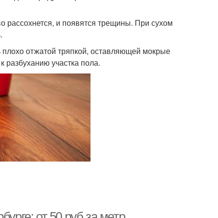
во рассохнется, и появятся трещины. При сухом
.
ть плохо отжатой тряпкой, оставляющей мокрые
к разбуханию участка пола.
урге: от 50 руб за метр