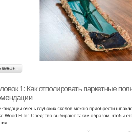
ь дальше →
оловок 1: Как отполировать паркетные по
омендации
иквидации очень глубоких сколов можно приобрести шпакл
ko Wood Filler. Средство выбирают таким образом, чтобы ег
тия.