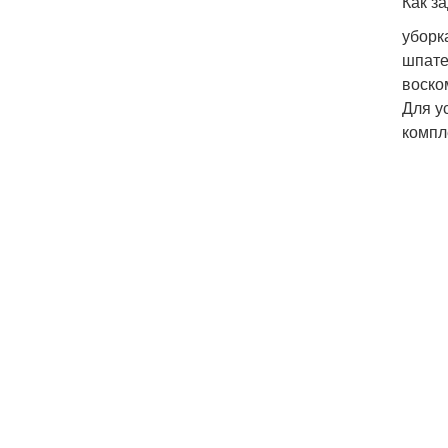
Как з
уборк
шпате
воско
Для у
компл