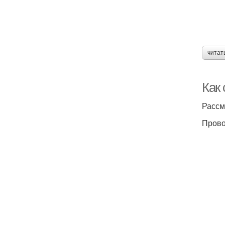
читат
Как 
Рассм
Прово