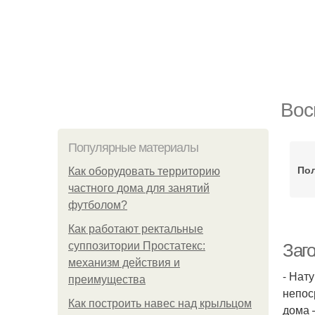
Вос
Популярные материалы
Пол
Как оборудовать территорию
частного дома для занятий
футболом?
Как работают ректальные
суппозитории Простатекс:
Заг
механизм действия и
- Нат
преимущества
непос
Как построить навес над крыльцом
дома 