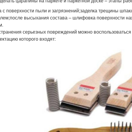
аделать царапины на паркете и паркетной доске – этапы раб
а с поверхности пыли и загрязнений;заделка трещины шпак
лем;после высыхания состава – шлифовка поверхности на
м.
странения серьезных повреждений можно воспользоваться
ектацию которого входят: