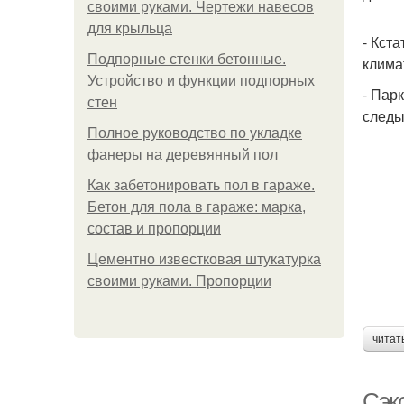
своими руками. Чертежи навесов
для крыльца
- Кст
Подпорные стенки бетонные.
клима
Устройство и функции подпорных
- Пар
стен
следы
Полное руководство по укладке
фанеры на деревянный пол
Как забетонировать пол в гараже.
Бетон для пола в гараже: марка,
состав и пропорции
Цементно известковая штукатурка
своими руками. Пропорции
читат
Сэко