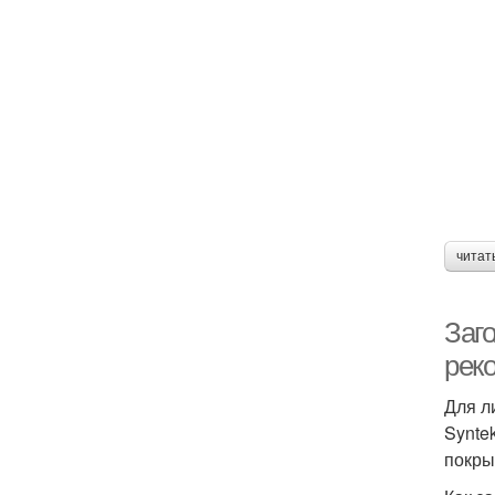
читат
Заг
рек
Для л
Synte
покры