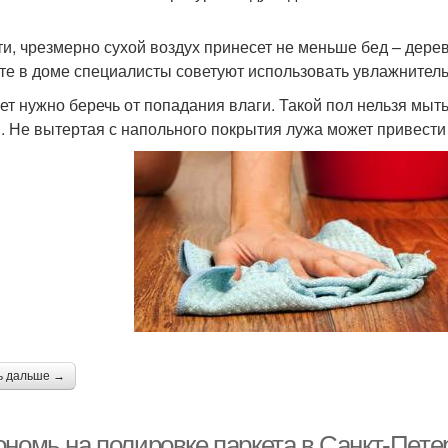
ати, чрезмерно сухой воздух принесет не меньше бед – дере
те в доме специалисты советуют использовать увлажнитель
кет нужно беречь от попадания влаги. Такой пол нельзя мы
. Не вытертая с напольного покрытия лужа может привести 
ь дальше →
номь на полировке паркета в Санкт-Петерб