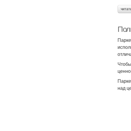
читат
Поли
Парке
испол
отлич
Чтобы
ценно
Парке
над ц