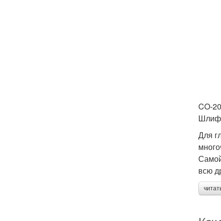
CO-2
Шлиф
Для г
много
Самой
всю д
читат