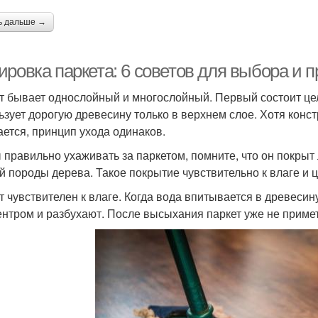
ь дальше →
ровка паркета: 6 советов для выбора и п
т бывает однослойный и многослойный. Первый состоит це
ьзует дорогую древесину только в верхнем слое. Хотя конс
ается, принцип ухода одинаков.
 правильно ухаживать за паркетом, помните, что он покрыт
й породы дерева. Такое покрытие чувствительно к влаге и 
т чувствителен к влаге. Когда вода впитывается в древеси
ентром и разбухают. После высыхания паркет уже не приме