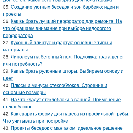
35.
Создание уютных беседок и зон барбекю: идеи и
проекты
36.
Как выбрать лучший перфоратор для ремонта. На
что обращаем внимание при выборе недорогого
перфоратора
37.
Кухонный плинтус и фартук: основные типы и
материалы
38.
Линолеум на бетонный пол. Подложка: трата денег
или потребность?
39.
Как выбрать рулонные шторы. Выбираем основу и
цвет
40.
Плюсы и минусы стеклоблоков. Строение и
основные размеры
41.
На что кладут стеклоблоки в ванной. Применение
стеклоблоков
42.
Как сварить ферму для навеса из профильной трубы.
Что учитывать при постройке
43.
Проекты беседок с мангалом: идеальное решение