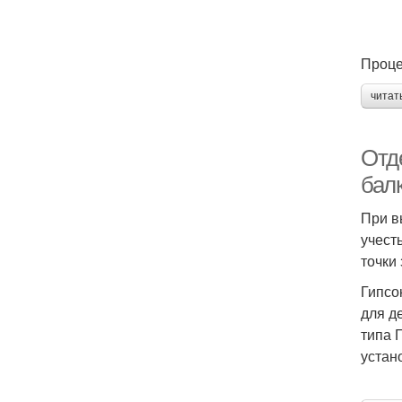
Проце
читат
Отд
бал
При в
учест
точки
Гипсо
для д
типа 
устан