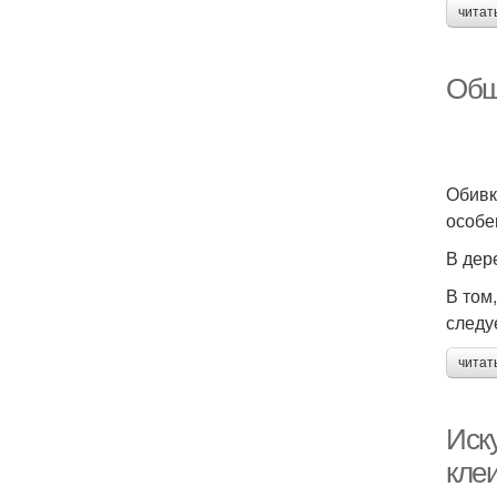
читат
Обш
Обивк
особе
В дер
В том
следу
читат
Иску
кле