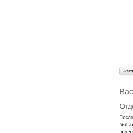
читат
Вас
Отд
После
виды 
повер