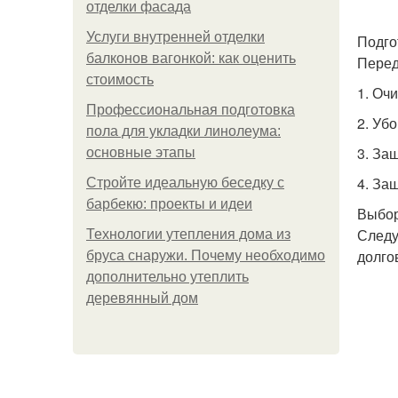
отделки фасада
Услуги внутренней отделки
Подго
балконов вагонкой: как оценить
Перед
стоимость
1. Оч
Профессиональная подготовка
2. Уб
пола для укладки линолеума:
3. За
основные этапы
4. За
Стройте идеальную беседку с
барбекю: проекты и идеи
Выбор
Следу
Технологии утепления дома из
долго
бруса снаружи. Почему необходимо
дополнительно утеплить
деревянный дом