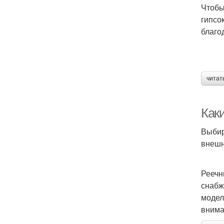
Чтобы
гипсо
благо
читат
Как
Выбир
внешн
Реечн
снабж
модел
внима