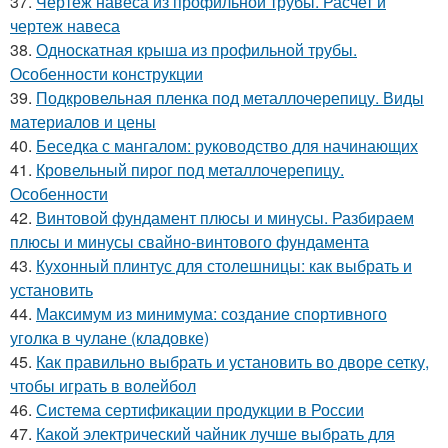
37.
Чертеж навеса из профильной трубы. Расчет и
чертеж навеса
38.
Односкатная крыша из профильной трубы.
Особенности конструкции
39.
Подкровельная пленка под металлочерепицу. Виды
материалов и цены
40.
Беседка с мангалом: руководство для начинающих
41.
Кровельный пирог под металлочерепицу.
Особенности
42.
Винтовой фундамент плюсы и минусы. Разбираем
плюсы и минусы свайно-винтового фундамента
43.
Кухонный плинтус для столешницы: как выбрать и
установить
44.
Максимум из минимума: создание спортивного
уголка в чулане (кладовке)
45.
Как правильно выбрать и установить во дворе сетку,
чтобы играть в волейбол
46.
Система сертификации продукции в России
47.
Какой электрический чайник лучше выбрать для