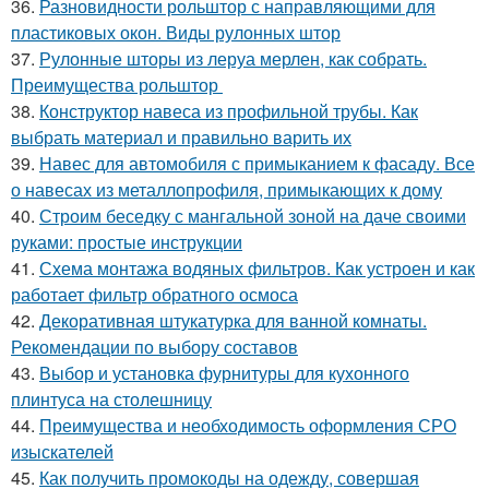
36.
Разновидности рольштор с направляющими для
пластиковых окон. Виды рулонных штор
37.
Рулонные шторы из леруа мерлен, как собрать.
Преимущества рольштор
38.
Конструктор навеса из профильной трубы. Как
выбрать материал и правильно варить их
39.
Навес для автомобиля с примыканием к фасаду. Все
о навесах из металлопрофиля, примыкающих к дому
40.
Строим беседку с мангальной зоной на даче своими
руками: простые инструкции
41.
Схема монтажа водяных фильтров. Как устроен и как
работает фильтр обратного осмоса
42.
Декоративная штукатурка для ванной комнаты.
Рекомендации по выбору составов
43.
Выбор и установка фурнитуры для кухонного
плинтуса на столешницу
44.
Преимущества и необходимость оформления СРО
изыскателей
45.
Как получить промокоды на одежду, совершая