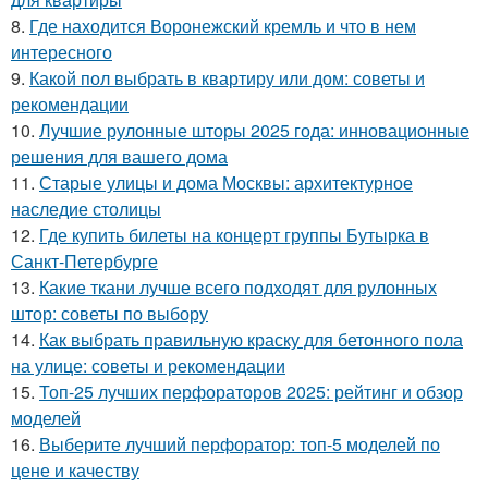
8.
Где находится Воронежский кремль и что в нем
интересного
9.
Какой пол выбрать в квартиру или дом: советы и
рекомендации
10.
Лучшие рулонные шторы 2025 года: инновационные
решения для вашего дома
11.
Старые улицы и дома Москвы: архитектурное
наследие столицы
12.
Где купить билеты на концерт группы Бутырка в
Санкт-Петербурге
13.
Какие ткани лучше всего подходят для рулонных
штор: советы по выбору
14.
Как выбрать правильную краску для бетонного пола
на улице: советы и рекомендации
15.
Топ-25 лучших перфораторов 2025: рейтинг и обзор
моделей
16.
Выберите лучший перфоратор: топ-5 моделей по
цене и качеству