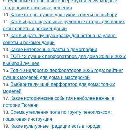
9.
Рулонные шторы в интерьере кухни 2025: модные
тенденции и стильные решения
10.
Какие шторы лучше для кухни: советы по выбору
11.
Как выбрать идеальные рулонные шторы для ваших
окон: советы и рекомендации
12.
Как выбрать лучшую краску для бетона на улице:
советы и рекомендации
13.
Какие интересные факты о демографии
14.
ТОП-12 лучших перфораторов для дома 2025 и 2025:
выбирай лучшее
15.
Топ-10 недорогих перфораторов 2025 года: рейтинг
лучших моделей для дома и мастерской
16.
Выберите лучший перфоратор для дома: топ-22
моделей
17.
Какие исторические события наиболее важны в
истории Тюмени
18.
Схема утепления пола по грунту пеноплэксом:
пошаговая инструкция
19.
Какие культурные традиции есть в городе