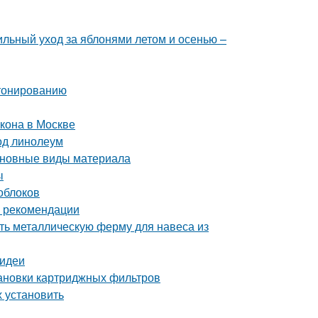
ильный уход за яблонями летом и осенью –
етонированию
кона в Москве
под линолеум
Основные виды материала
ы
лоблоков
и рекомендации
ть металлическую ферму для навеса из
 идеи
тановки картриджных фильтров
х установить