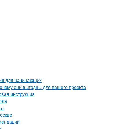
ция для начинающих
почему они выгодны для вашего проекта
овая инструкция
ола
вы
Москве
омендации
о