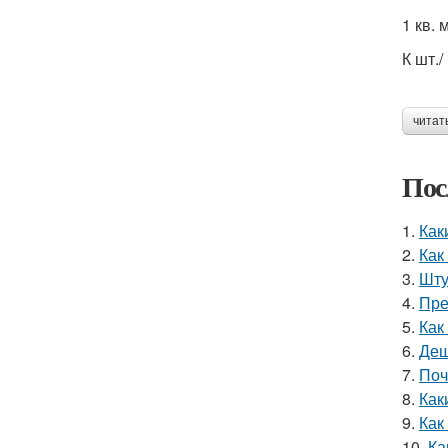
1 кв. 
К шт./
читат
Пос
1.
Как
2.
Как
3.
Шту
4.
Пре
5.
Как
6.
Деш
7.
Поч
8.
Как
9.
Как
10.
Ка