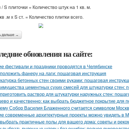
м / S плиточки = Количество штук на 1 кв. м.
 кв .м х S ст. = Количество плитки всего.
ь дальше →
ледние обновления на сайте:
ие фестивали и праздники проводятся в Челябинске
 положить фанеру на лаги: пошаговая инструкция
катурка бетонных стен своими руками: пошаговая инструк
имущества цементных сухих смесей для штукатурки стен: 
 приготовить раствор для штукатурки наружных стен: пошаг
ево и качественно: как выбрать бюджетное покрытие для п
ему Собор Василия Блаженного считается символом Моск
ие современные архитектурные проекты можно увидеть в 
 выбрать практичные полы для вашего дома: советы и рек
к выбрать рулонные шторы без ошибок: полное руководств