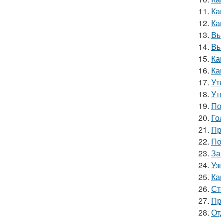
11.
Ка
12.
Ка
13.
Вы
14.
Вы
15.
Ка
16.
Ка
17.
Ут
18.
Ут
19.
По
20.
Го
21.
Пр
22.
По
23.
За
24.
Уз
25.
Ка
26.
Ст
27.
Пр
28.
От