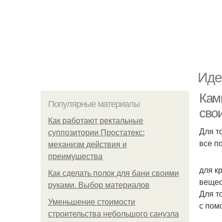
Иде
Кам
Популярные материалы
сво
Как работают ректальные
Для т
суппозитории Простатекс:
все п
механизм действия и
преимущества
для к
Как сделать полок для бани своими
вещес
руками. Выбор материалов
Для т
Уменьшение стоимости
с пом
строительства небольшого санузла