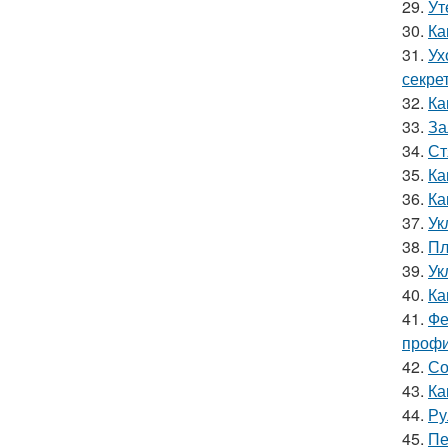
29.
Ут
30.
Ка
31.
Ух
секре
32.
Ка
33.
За
34.
Ст
35.
Ка
36.
Ка
37.
Ук
38.
Пл
39.
Ук
40.
Ка
41.
Фе
профи
42.
Со
43.
Ка
44.
Ру
45.
Пе