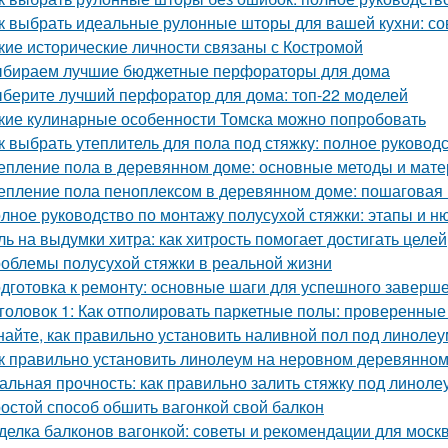
к выбрать идеальные рулонные шторы для вашей кухни: со
кие исторические личности связаны с Костромой
бираем лучшие бюджетные перфораторы для дома
берите лучший перфоратор для дома: топ-22 моделей
кие кулинарные особенности Томска можно попробовать
к выбрать утеплитель для пола под стяжку: полное руковод
епление пола в деревянном доме: основные методы и мат
епление пола пеноплексом в деревянном доме: пошаговая 
лное руководство по монтажу полусухой стяжки: этапы и н
ль на выдумки хитра: как хитрость помогает достигать целей
облемы полусухой стяжки в реальной жизни
дготовка к ремонту: основные шаги для успешного заверш
головок 1: Как отполировать паркетные полы: проверенны
найте, как правильно установить наливной пол под линолеу
к правильно установить линолеум на неровном деревянном
альная прочность: как правильно залить стяжку под линоле
остой способ обшить вагонкой свой балкон
делка балконов вагонкой: советы и рекомендации для моск