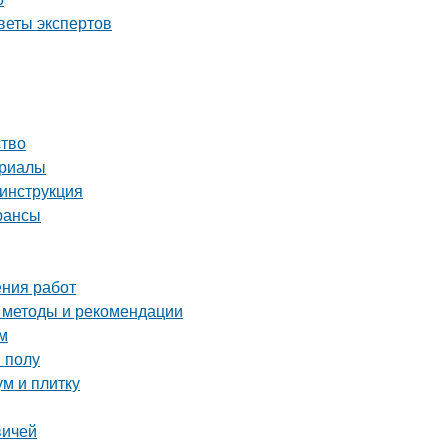
веты экспертов
ство
ериалы
инструкция
юансы
ения работ
е методы и рекомендации
м
 полу
ум и плитку
вичей