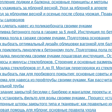
епление лоджии и балкона: основные принципы и методы
к ухаживать за яблоней весной. Уход за яблоней в апреле
од за яблонями весной и осенью после сбора урожая. Прав
ты садоводов
к сделать навес из поликарбоната своими руками
ливка бетонного пола в гараже за 5 дней. Инструкция по б
яжка пола в гараже своими руками. Подготовка основания
к выбрать оптимальный дизайн облицовки вагонкой для бал
к приклеить линолеум к бетонному полу. Подготовка пола 
ладка линолеума своими руками пошаговая инструкция.. 
юсы и минусы стеклоблоков. Строение и основные размер
ладка стеклоблоков от А до Я. Монтаж перегородок из стек
к выбрать лак для пробкового покрытия: основные советы 
рма для навеса из профтрубы своими руками. Как рассчита
льной трубы
здание закрытой беседки с барбекю и мангалом: проекты и
к установить фильтр для воды своими руками.. Процесс ус
лонные шторы закрытого типа и тканевые: как правильно и
рвая помощь для яблони: основные правила ухода