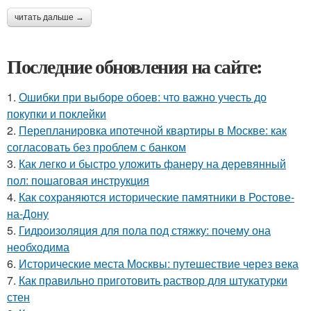
читать дальше →
Последние обновления на сайте:
1.
Ошибки при выборе обоев: что важно учесть до
покупки и поклейки
2.
Перепланировка ипотечной квартиры в Москве: как
согласовать без проблем с банком
3.
Как легко и быстро уложить фанеру на деревянный
пол: пошаговая инструкция
4.
Как сохраняются исторические памятники в Ростове-
на-Дону
5.
Гидроизоляция для пола под стяжку: почему она
необходима
6.
Исторические места Москвы: путешествие через века
7.
Как правильно приготовить раствор для штукатурки
стен