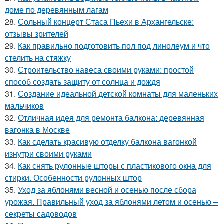
доме по деревянным лагам
28.
Сольный концерт Стаса Пьехи в Архангельске:
отзывы зрителей
29.
Как правильно подготовить пол под линолеум и что
стелить на стяжку
30.
Строительство навеса своими руками: простой
способ создать защиту от солнца и дождя
31.
Создание идеальной детской комнаты для маленьких
мальчиков
32.
Отличная идея для ремонта балкона: деревянная
вагонка в Москве
33.
Как сделать красивую отделку балкона вагонкой
изнутри своими руками
34.
Как снять рулонные шторы с пластикового окна для
стирки. Особенности рулонных штор
35.
Уход за яблонями весной и осенью после сбора
урожая. Правильный уход за яблонями летом и осенью –
секреты садоводов