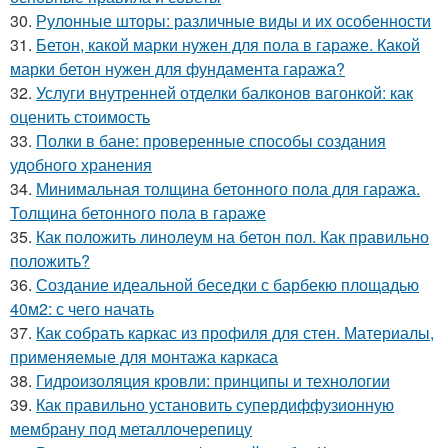
30.
Рулонные шторы: различные виды и их особенности
31.
Бетон, какой марки нужен для пола в гараже. Какой
марки бетон нужен для фундамента гаража?
32.
Услуги внутренней отделки балконов вагонкой: как
оценить стоимость
33.
Полки в бане: проверенные способы создания
удобного хранения
34.
Минимальная толщина бетонного пола для гаража.
Толщина бетонного пола в гараже
35.
Как положить линолеум на бетон пол. Как правильно
положить?
36.
Создание идеальной беседки с барбекю площадью
40м2: с чего начать
37.
Как собрать каркас из профиля для стен. Материалы,
применяемые для монтажа каркаса
38.
Гидроизоляция кровли: принципы и технологии
39.
Как правильно установить супердиффузионную
мембрану под металлочерепицу