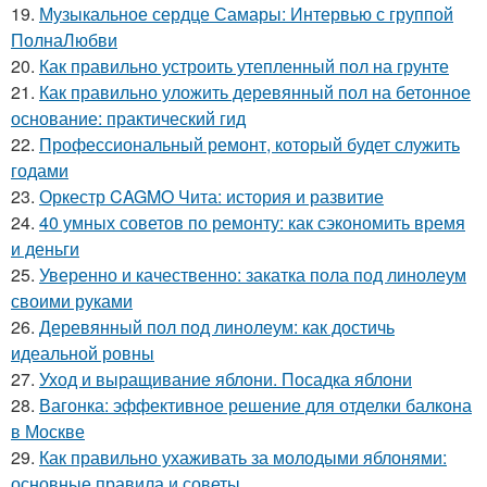
19.
Музыкальное сердце Самары: Интервью с группой
ПолнаЛюбви
20.
Как правильно устроить утепленный пол на грунте
21.
Как правильно уложить деревянный пол на бетонное
основание: практический гид
22.
Профессиональный ремонт, который будет служить
годами
23.
Оркестр CAGMO Чита: история и развитие
24.
40 умных советов по ремонту: как сэкономить время
и деньги
25.
Уверенно и качественно: закатка пола под линолеум
своими руками
26.
Деревянный пол под линолеум: как достичь
идеальной ровны
27.
Уход и выращивание яблони. Посадка яблони
28.
Вагонка: эффективное решение для отделки балкона
в Москве
29.
Как правильно ухаживать за молодыми яблонями:
основные правила и советы