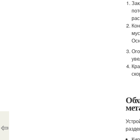
Зак
пот
рас
Кон
мус
Осн
Ого
уве
Кра
ско
Обх
мет
Устро
⇦
разде
Кир