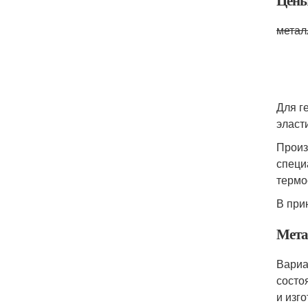
Цены
метал
Для г
эласт
Произ
специ
термо
В при
Мета
Вариа
состо
и изг