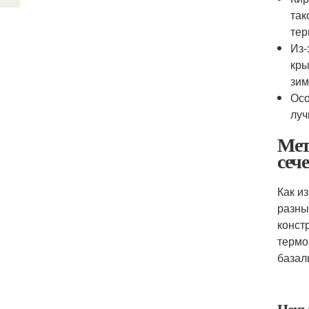
так
тер
Из-
кры
зим
Осо
луч
Мет
сеч
Как и
разны
конст
термо
базал