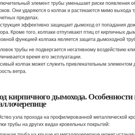
лючительный элемент трубы уменьшает риски появления об
оков. Они ударяются о колпак и растекаются мимо выхода т
четных пределах.
струкция эффективно защищает дымоход от попадания дождя
ора. Кроме того, колпаки отпугивают птиц от кирпичных дым
овной функцией колпака является защита дымоходной труб
ловок трубы не подвергается негативному воздействию кли
личивается время его эксплуатации.
сивый колпак может служить привлекательным элементом д
рость ветра.
од кирпичного дымохода. Особенности
аллочерепице
йство узла прохода на профилированной металлической кро
лки трубы на других видах кровельных покрытий:
пичная труба на крыше из металлочерепице может устанав