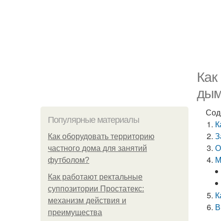
Как
дым
Сод
Популярные материалы
К
З
Как оборудовать территорию
О
частного дома для занятий
М
футболом?
Как работают ректальные
суппозитории Простатекс:
К
механизм действия и
В
преимущества