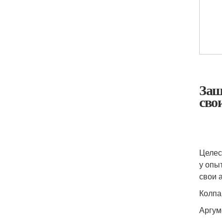
Защ
сво
Целес
у опы
свои 
Колпа
Аргум