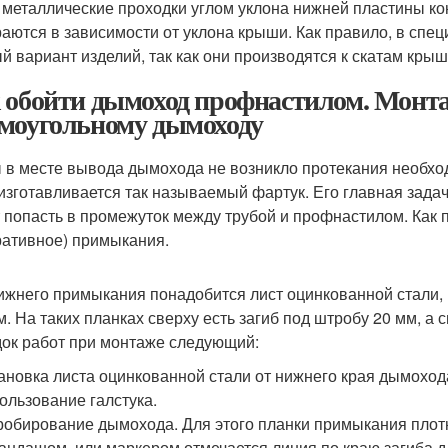
 металлические проходки углом уклона нижней пластины кон
аются в зависимости от уклона крыши. Как правило, в спе
й вариант изделий, так как они производятся к скатам крыш
 обойти дымоход профнастилом. Монт
моугольному дымоходу
 в месте вывода дымохода не возникло протекания необх
 изготавливается так называемый фартук. Его главная задач
 попасть в промежуток между трубой и профнастилом. Как 
ративное) примыкания.
ижнего примыкания понадобится лист оцинкованной стали, и
м. На таких планках сверху есть загиб под штробу 20 мм, а 
ок работ при монтаже следующий:
ановка листа оцинкованной стали от нижнего края дымохода
ользование галстука.
обирование дымохода. Для этого планки примыкания плотн
андашом, или маркером отмечается линия по краю загиба 