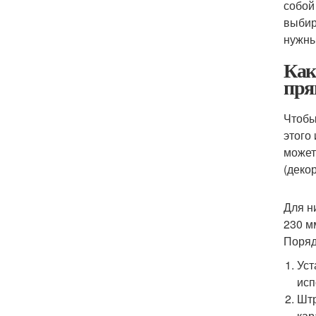
собой
выбир
нужны
Как
пря
Чтобы
этого
может
(деко
Для н
230 м
Поряд
Уст
исп
Штр
кар