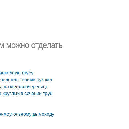
м можно отделать
моходную трубу
товление своими руками
а на металлочерепице
 круглых в сечении труб
прямоугольному дымоходу