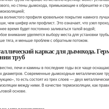
ового, но стены дымохода, примыкающие к обрешетке и ст
моизоляцией;
за волнистого профиля кровельное покрытие намного лучше
ши, чем шифер или профлист. Это означает, что узел прох
нее время будет постоянно заливаться талой водой;
бое внимание уделяется выбору места для установки трубы
ше тяга, и меньше проблем с обратным потоком.
аллический каркас для дымохода. Герм
ении труб
звестно, печи и камины в последние годы все чаще оснащ
х диаметров. Современные дымоходные металлические тру
рукцию», то есть состоят из трех слоев — двух металлическ
изоляции между ними. В качестве термоизоляции, как прав
ьтовой основе.