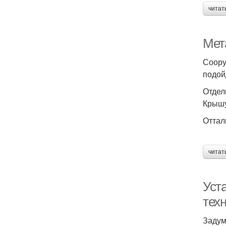
читат
Мет
Соору
подой
Отдел
Крышу
Оттал
читат
Уст
тех
Задум