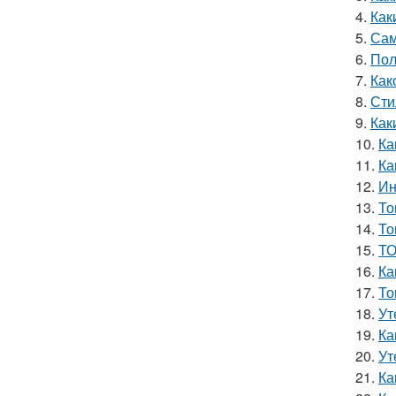
4.
Как
5.
Сам
6.
Пол
7.
Как
8.
Сти
9.
Как
10.
Ка
11.
Ка
12.
Ин
13.
То
14.
То
15.
ТО
16.
Ка
17.
То
18.
Ут
19.
Ка
20.
Ут
21.
Ка