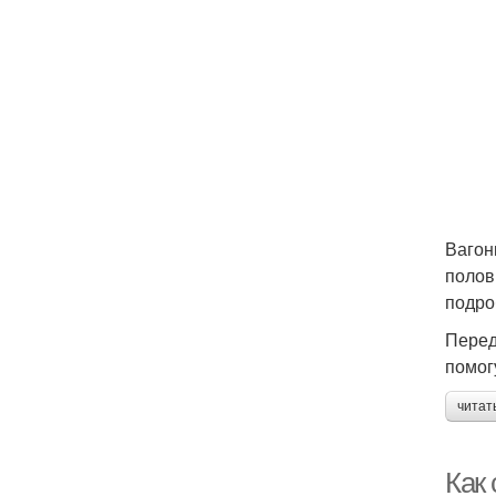
Вагон
полов
подро
Перед
помог
читат
Как 