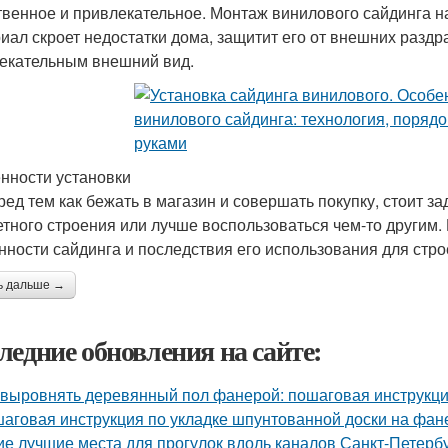
твенное и привлекательное. Монтаж винилового сайдинга н
иал скроет недостатки дома, защитит его от внешних раздр
екательным внешний вид.
нности установки
ред тем как бежать в магазин и совершать покупку, стоит за
етного строения или лучше воспользоваться чем-то другим.
нности сайдинга и последствия его использования для стро
ь дальше →
ледние обновления на сайте:
 выровнять деревянный пол фанерой: пошаговая инструкц
аговая инструкция по укладке шпунтованной доски на фан
ие лучшие места для прогулок вдоль каналов Санкт-Петерб