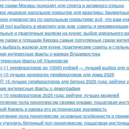
ие парки Москвы подходят для спорта и активного отдыха
ое дешевое напольное покрытие для квартиры: бюджетные
ное руководство по напольным покрытиям: всё, что вам ну
ой пол выбрать в квартиру или дом: советы и рекомендации
льные и практичные жалюзи на кухню: выбор идеального в
ие парки и площади Кирова самые популярные среди жителе
к выбрать жалюзи для кухни: практические советы и стиль
кие интересные факты о маяках Владивостока
тересные факты об Ульяновске
п-11 перфораторов до 10000 рублей — лучший выбор для д
п-10 лучших недорогих перфораторов для дома 2025
П 15 лучших перфораторов для бетона 2025 года: рейтинг 
кие интересные факты о демографии
п-10 перфораторов 2025 года: рейтинг лучших моделей
епление пола пеноплексом своими руками: пошаговая инст
кой Кремль и какова его историческая значимость
епление пола пеноплексом: основные особенности и преи
к утеплить бетонный пол пеноплексом: пошаговая инструкц