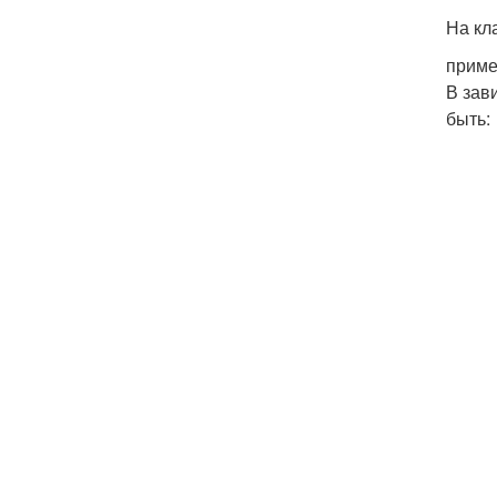
На кл
приме
В зав
быть: