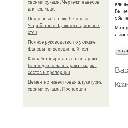
своими руками. Чертежи навесов
Клинк
для крыльца
Выше 
обычн
Подпорные стенки бетонные.
Устройство и функции подпорных
Матер
стен
дымох
Полное руководство по укладке
фанеры на деревянный пол
читат
Как забетонировать пол в гараже.
Бетон для пола в гараже: марка,
Вас
состав и пропорции
Цементно известковая штукатурка
Кар
своими руками. Пропорции