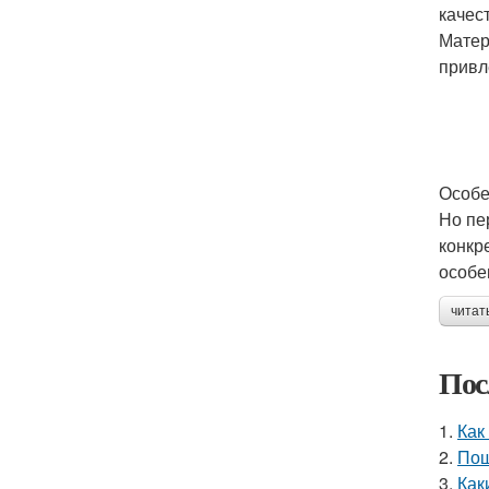
качес
Матер
привл
Особе
Но пе
конкр
особе
читат
Пос
1.
Как
2.
Пош
3.
Как