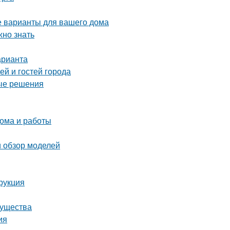
 варианты для вашего дома
жно знать
арианта
й и гостей города
ные решения
ома и работы
и обзор моделей
рукция
мущества
ия