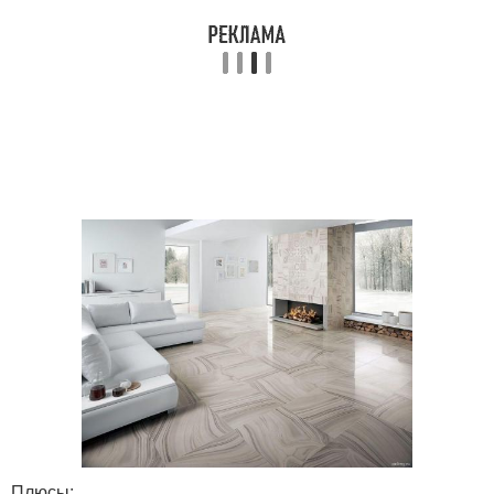
Плитка из
Половая плитка
керамогранита
Плитки от
Плитка под камень
керамогранита
Плюсы: