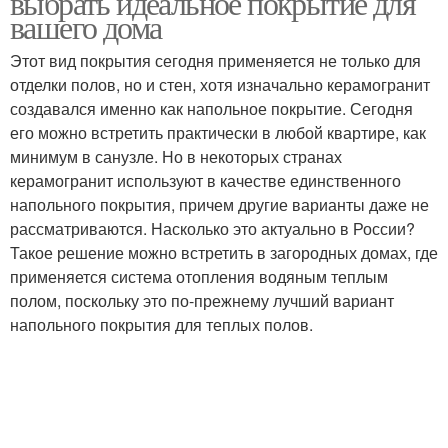
выбрать идеальное покрытие для
вашего дома
Этот вид покрытия сегодня применяется не только для
отделки полов, но и стен, хотя изначально керамогранит
Напольная плитка
Плитка в интерьере
создавался именно как напольное покрытие. Сегодня
его можно встретить практически в любой квартире, как
минимум в санузле. Но в некоторых странах
керамогранит используют в качестве единственного
Керамический воск
Воск для плитки
напольного покрытия, причем другие варианты даже не
рассматриваются. Насколько это актуально в России?
Такое решение можно встретить в загородных домах, где
применяется система отопления водяным теплым
полом, поскольку это по-прежнему лучший вариант
Состав для плитки
Глазури на плитке
напольного покрытия для теплых полов.
Полироль для
Скол на плитке
керамической плитки