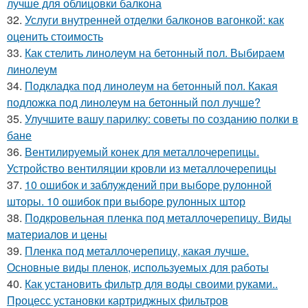
лучше для облицовки балкона
32.
Услуги внутренней отделки балконов вагонкой: как
оценить стоимость
33.
Как стелить линолеум на бетонный пол. Выбираем
линолеум
34.
Подкладка под линолеум на бетонный пол. Какая
подложка под линолеум на бетонный пол лучше?
35.
Улучшите вашу парилку: советы по созданию полки в
бане
36.
Вентилируемый конек для металлочерепицы.
Устройство вентиляции кровли из металлочерепицы
37.
10 ошибок и заблуждений при выборе рулонной
шторы. 10 ошибок при выборе рулонных штор
38.
Подкровельная пленка под металлочерепицу. Виды
материалов и цены
39.
Пленка под металлочерепицу, какая лучше.
Основные виды пленок, используемых для работы
40.
Как установить фильтр для воды своими руками..
Процесс установки картриджных фильтров