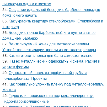
линолеума одним отрезком
34.
Создание идеальной беседки с барбекю площадью
40м2: с чего начать
35.
Как украсить квартиру стеклоблоками. Стеклоблоки и
интерьер
36.
Беседки с печью барбекю: всё, что нужно знать о
домашнем барбекю
37.
Вентилируемый конек для металлочерепицы.
Устройство вентиляции кровли из металлочерепицы
38.
Как изготовить полки для бани самостоятельно
39.
Навес металлический односкатный схема. Расчет и
чертеж фермы
40.
Односкатный навес из профильной трубы и
поликарбоната. Проекты
41.
Как правильно уложить пленку под металлочерепицу.
Монтаж
42.
Гидро или пароизоляция под металлочерепицу.
Гидро-пароизоляционные
43.
Упрощенный способ прикрепления плинтуса к