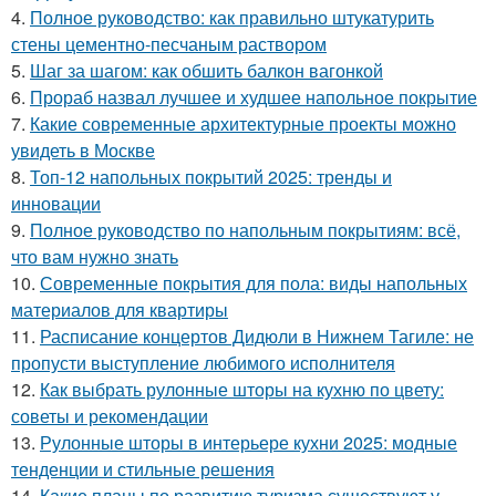
4.
Полное руководство: как правильно штукатурить
стены цементно-песчаным раствором
5.
Шаг за шагом: как обшить балкон вагонкой
6.
Прораб назвал лучшее и худшее напольное покрытие
7.
Какие современные архитектурные проекты можно
увидеть в Москве
8.
Топ-12 напольных покрытий 2025: тренды и
инновации
9.
Полное руководство по напольным покрытиям: всё,
что вам нужно знать
10.
Современные покрытия для пола: виды напольных
материалов для квартиры
11.
Расписание концертов Дидюли в Нижнем Тагиле: не
пропусти выступление любимого исполнителя
12.
Как выбрать рулонные шторы на кухню по цвету:
советы и рекомендации
13.
Рулонные шторы в интерьере кухни 2025: модные
тенденции и стильные решения
14.
Какие планы по развитию туризма существуют у