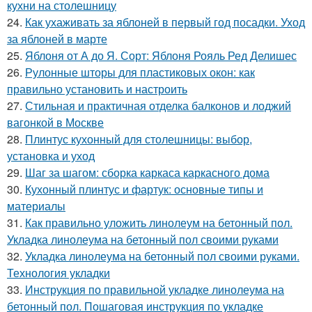
кухни на столешницу
24.
Как ухаживать за яблоней в первый год посадки. Уход
за яблоней в марте
25.
Яблоня от А до Я. Сорт: Яблоня Рояль Ред Делишес
26.
Рулонные шторы для пластиковых окон: как
правильно установить и настроить
27.
Стильная и практичная отделка балконов и лоджий
вагонкой в Москве
28.
Плинтус кухонный для столешницы: выбор,
установка и уход
29.
Шаг за шагом: сборка каркаса каркасного дома
30.
Кухонный плинтус и фартук: основные типы и
материалы
31.
Как правильно уложить линолеум на бетонный пол.
Укладка линолеума на бетонный пол своими руками
32.
Укладка линолеума на бетонный пол своими руками.
Технология укладки
33.
Инструкция по правильной укладке линолеума на
бетонный пол. Пошаговая инструкция по укладке