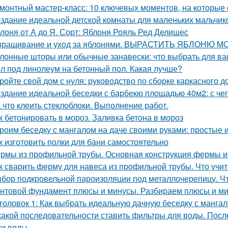
монтный мастер-класс: 10 ключевых моментов, на которые 
здание идеальной детской комнаты для маленьких мальчик
лоня от А до Я. Сорт: Яблоня Рояль Ред Делишес
ращивание и уход за яблонями. ВЫРАСТИТЬ ЯБЛОНЮ
лонные шторы или обычные занавески: что выбрать для в
л под линолеум на бетонный пол. Какая лучше?
ройте свой дом с нуля: руководство по сборке каркасного д
здание идеальной беседки с барбекю площадью 40м2: с чег
 что клеить стеклоблоки. Выполнение работ.
к бетонировать в мороз. Заливка бетона в мороз
роим беседку с мангалом на даче своими руками: простые 
к изготовить полки для бани самостоятельно
рмы из профильной трубы. Основная конструкция фермы и
к сварить ферму для навеса из профильной трубы. Что учи
бор подкровельной пароизоляции под металлочерепицу. Ч
нтовой фундамент плюсы и минусы. Разбираем плюсы и м
головок 1: Как выбрать идеальную дачную беседку с манга
какой последовательности ставить фильтры для воды. Посл
ки воды