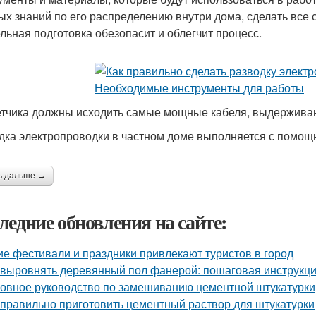
ых знаний по его распределению внутри дома, сделать все 
льная подготовка обезопасит и облегчит процесс.
етчика должны исходить самые мощные кабеля, выдержива
дка электропроводки в частном доме выполняется с помощь
ь дальше →
ледние обновления на сайте:
ие фестивали и праздники привлекают туристов в город
 выровнять деревянный пол фанерой: пошаговая инструкц
овное руководство по замешиванию цементной штукатурки
 правильно приготовить цементный раствор для штукатурки