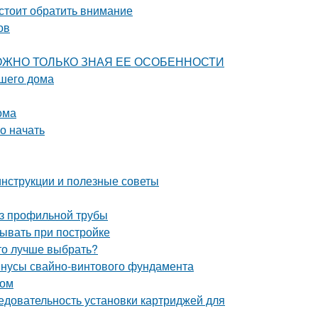
стоит обратить внимание
ов
 МОЖНО ТОЛЬКО ЗНАЯ ЕЕ ОСОБЕННОСТИ
ашего дома
ома
о начать
инструкции и полезные советы
з профильной трубы
тывать при постройке
то лучше выбрать?
инусы свайно-винтового фундамента
лом
едовательность установки картриджей для