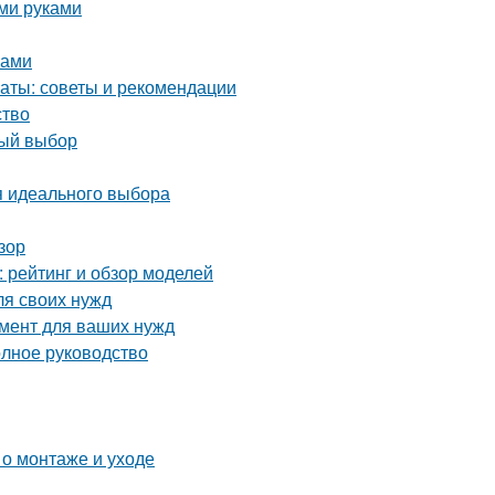
ими руками
ками
аты: советы и рекомендации
ство
ный выбор
я идеального выбора
зор
 рейтинг и обзор моделей
ля своих нужд
мент для ваших нужд
олное руководство
 о монтаже и уходе