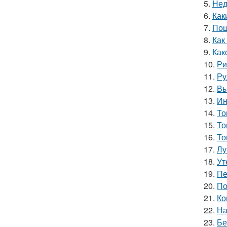
5.
Нед
6.
Как
7.
Пош
8.
Как
9.
Как
10.
Ри
11.
Ру
12.
Вы
13.
Ин
14.
То
15.
То
16.
То
17.
Лу
18.
Ут
19.
Пе
20.
По
21.
Ко
22.
На
23.
Бе