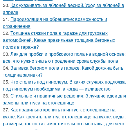
30.
Как ухаживать за яблоней весной. Уход за яблоней в
апреле
31.
Пароизоляция на обрешетке: возможность и
ограничения
32.
Толщина стяжки пола в гараже для грузовых
автомобилей. Какая правильная толщина бетонных
полов в гараже?
33.
Лак для пробки и пробкового пола на водной основе:
все, что нужно знать о продлении срока службы пола
34.
Заливка бетоном пола в гараже. Какой должна быть
толщина заливки?
35.
Что стелить под линолеум. В каких случаях подложка
под линолеум необходима, а когда — излишество
36.
Стильные и практичные решения: 3 лучшие идеи для
замены плинтуса на столешнице
37.
Как правильно крепить плинтус к столешнице на
кухне. Как крепить плинтус к столешнице на кухне: виды,
размеры, тонкости самостоятельного монтажа, для чего