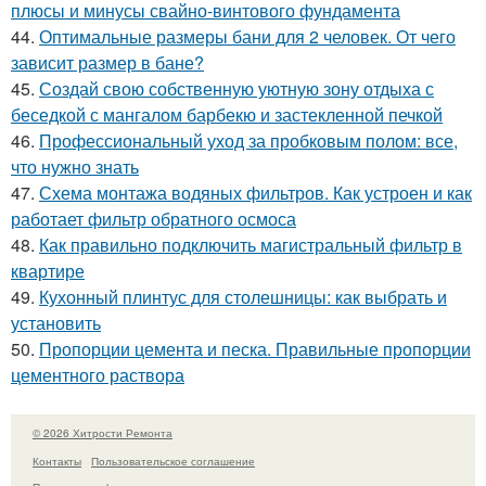
плюсы и минусы свайно-винтового фундамента
44.
Оптимальные размеры бани для 2 человек. От чего
зависит размер в бане?
45.
Создай свою собственную уютную зону отдыха с
беседкой с мангалом барбекю и застекленной печкой
46.
Профессиональный уход за пробковым полом: все,
что нужно знать
47.
Схема монтажа водяных фильтров. Как устроен и как
работает фильтр обратного осмоса
48.
Как правильно подключить магистральный фильтр в
квартире
49.
Кухонный плинтус для столешницы: как выбрать и
установить
50.
Пропорции цемента и песка. Правильные пропорции
цементного раствора
© 2026 Хитрости Ремонта
Контакты
Пользовательское соглашение