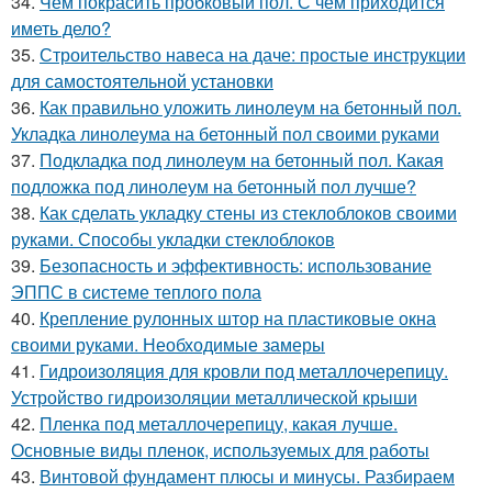
34.
Чем покрасить пробковый пол. С чем приходится
иметь дело?
35.
Строительство навеса на даче: простые инструкции
для самостоятельной установки
36.
Как правильно уложить линолеум на бетонный пол.
Укладка линолеума на бетонный пол своими руками
37.
Подкладка под линолеум на бетонный пол. Какая
подложка под линолеум на бетонный пол лучше?
38.
Как сделать укладку стены из стеклоблоков своими
руками. Способы укладки стеклоблоков
39.
Безопасность и эффективность: использование
ЭППС в системе теплого пола
40.
Крепление рулонных штор на пластиковые окна
своими руками. Необходимые замеры
41.
Гидроизоляция для кровли под металлочерепицу.
Устройство гидроизоляции металлической крыши
42.
Пленка под металлочерепицу, какая лучше.
Основные виды пленок, используемых для работы
43.
Винтовой фундамент плюсы и минусы. Разбираем